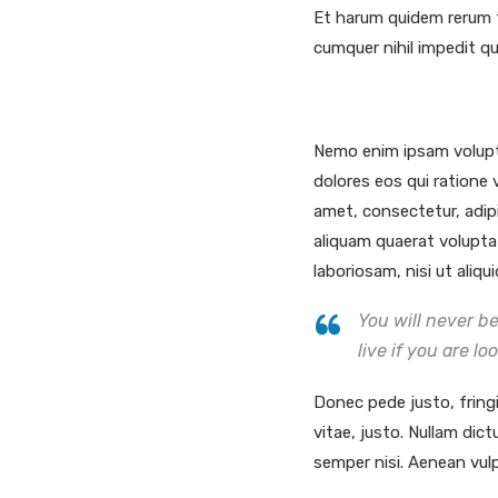
Et harum quidem rerum fa
cumquer nihil impedit q
Nemo enim ipsam volupta
dolores eos qui ratione
amet, consectetur, adip
aliquam quaerat volupta
laboriosam, nisi ut aliq
You will never b
live if you are lo
Donec pede justo, fringil
vitae, justo. Nullam dic
semper nisi. Aenean vulp