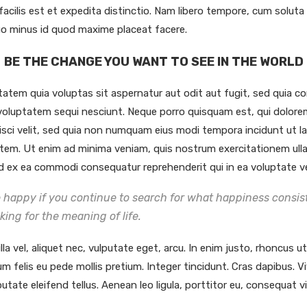
cilis est et expedita distinctio. Nam libero tempore, cum soluta 
uo minus id quod maxime placeat facere.
BE THE CHANGE YOU WANT TO SEE IN THE WORLD
tem quia voluptas sit aspernatur aut odit aut fugit, sed quia 
 voluptatem sequi nesciunt. Neque porro quisquam est, qui dolorem
isci velit, sed quia non numquam eius modi tempora incidunt ut 
tem. Ut enim ad minima veniam, quis nostrum exercitationem ulla
uid ex ea commodi consequatur reprehenderit qui in ea voluptate ve
e happy if you continue to search for what happiness consists
oking for the meaning of life.
la vel, aliquet nec, vulputate eget, arcu. In enim justo, rhoncus u
tum felis eu pede mollis pretium. Integer tincidunt. Cras dapibus
utate eleifend tellus. Aenean leo ligula, porttitor eu, consequat vi