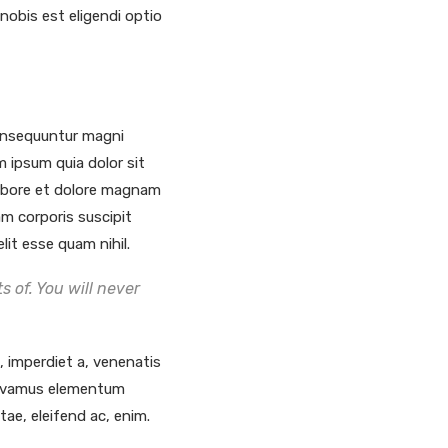
nobis est eligendi optio
consequuntur magni
 ipsum quia dolor sit
labore et dolore magnam
m corporis suscipit
lit esse quam nihil.
 of. You will never
t, imperdiet a, venenatis
. Vivamus elementum
tae, eleifend ac, enim.