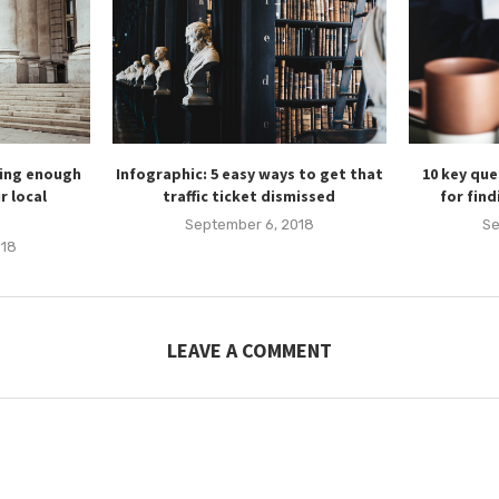
king enough
Infographic: 5 easy ways to get that
10 key qu
r local
traffic ticket dismissed
for find
September 6, 2018
Se
018
LEAVE A COMMENT