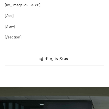
[ux_image id=”3571″]
[/col]
[/row]
[/section]