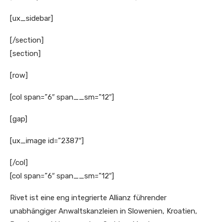
[ux_sidebar]
[/section]
[section]
[row]
[col span=”6″ span__sm=”12″]
[gap]
[ux_image id=”2387″]
[/col]
[col span=”6″ span__sm=”12″]
Rivet ist eine eng integrierte Allianz führender
unabhängiger Anwaltskanzleien in Slowenien, Kroatien,