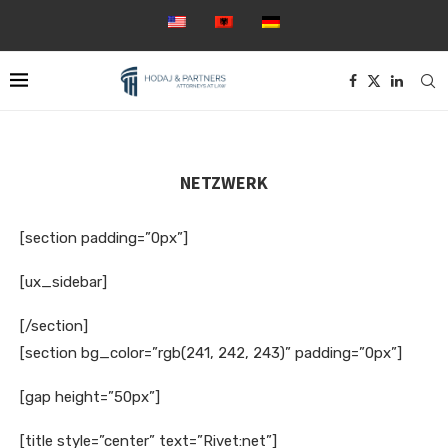
NETZWERK
[section padding=”0px”]
[ux_sidebar]
[/section]
[section bg_color=”rgb(241, 242, 243)” padding=”0px”]
[gap height=”50px”]
[title style=”center” text=”Rivet:net”]