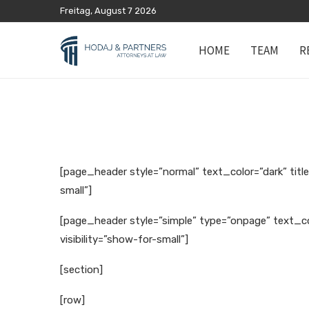
Freitag, August 7 2026
HOME
TEAM
R
[page_header style=”normal” text_color=”dark” titl
small”]
[page_header style=”simple” type=”onpage” text_co
visibility=”show-for-small”]
[section]
[row]