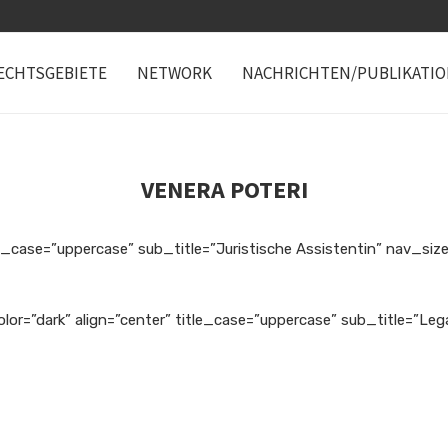
ECHTSGEBIETE
NETWORK
NACHRICHTEN/PUBLIKATI
VENERA POTERI
e_case=”uppercase” sub_title=”Juristische Assistentin” nav_size=
lor=”dark” align=”center” title_case=”uppercase” sub_title=”Le