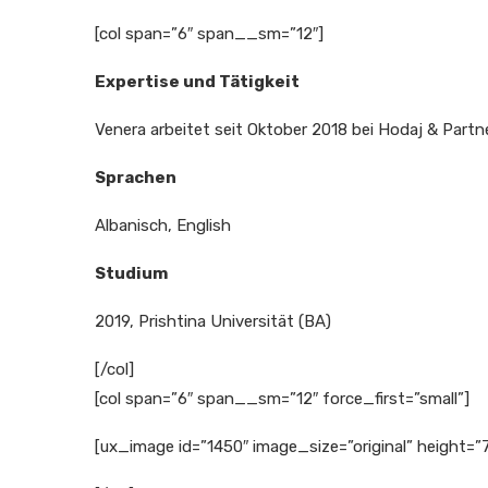
[col span=”6″ span__sm=”12″]
Expertise und Tätigkeit
Venera arbeitet seit Oktober 2018 bei Hodaj & Partne
Sprachen
Albanisch, English
Studium
2019, Prishtina Universität (BA)
[/col]
[col span=”6″ span__sm=”12″ force_first=”small”]
[ux_image id=”1450″ image_size=”original” height=”