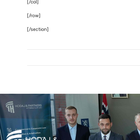
[/col]
[/row]
[/section]