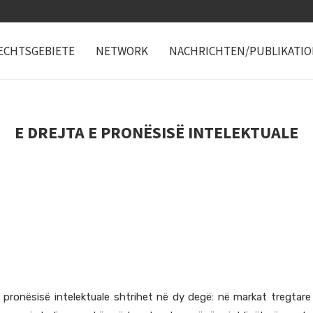
ECHTSGEBIETE
NETWORK
NACHRICHTEN/PUBLIKATI
E DREJTA E PRONËSISË INTELEKTUALE
 pronësisë intelektuale shtrihet në dy degë: në markat tregtare 