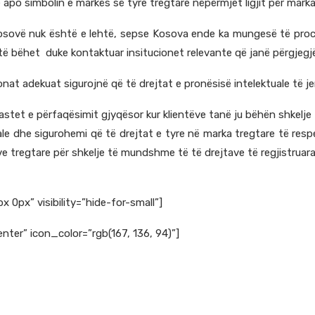
e apo simbolin e markës së tyre tregtare nëpërmjet ligjit për mar
 Kosovë nuk është e lehtë, sepse Kosova ende ka mungesë të proc
ë bëhet duke kontaktuar insitucionet relevante që janë përgjegjë
nat adekuat sigurojnë që të drejtat e pronësisë intelektuale të j
tet e përfaqësimit gjyqësor kur klientëve tanë ju bëhën shkelje 
ale dhe sigurohemi që të drejtat e tyre në marka tregtare të resp
ve tregtare për shkelje të mundshme të të drejtave të regjistruara
0px” visibility=”hide-for-small”]
ter” icon_color=”rgb(167, 136, 94)”]