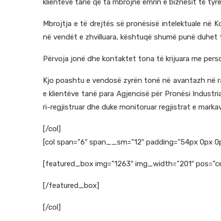
klientëve tanë që ta mbrojnë emrin e biznesit të tyr
Mbrojtja e të drejtës së pronësisë intelektuale në
në vendët e zhvilluara, kështuqë shumë punë duhet t
Përvoja jonë dhe kontaktet tona të krijuara me perso
Kjo poashtu e vendosë zyrën tonë në avantazh në ras
e klientëve tanë para Agjencisë për Pronësi Industri
ri-regjistruar dhe duke monitoruar regjistrat e marka
[/col]
[col span=”6″ span__sm=”12″ padding=”54px 0px 0px 
[featured_box img=”1263″ img_width=”201″ pos=”cen
[/featured_box]
[/col]