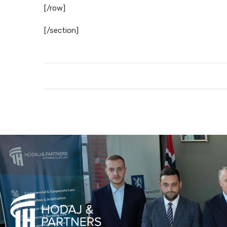
[/row]
[/section]