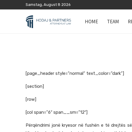
Samstag, August 8 2026
HOME
TEAM
R
[page_header style=”normal” text_color=”dark”]
[section]
[row]
[col span=”6″ span__sm=”12″]
Përqëndrimi jonë kryesor në fushën e të drejtës së