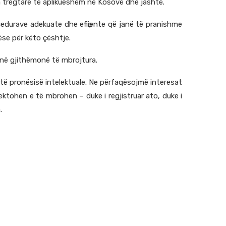
ka tregtare të aplikueshëm në Kosovë dhe jashtë.
edurave adekuate dhe efiҫiente që janë të pranishme
se për këto çështje.
enë gjithëmonë të mbrojtura.
të pronësisë intelektuale. Ne përfaqësojmë interesat
ektohen e të mbrohen – duke i regjistruar ato, duke i
.