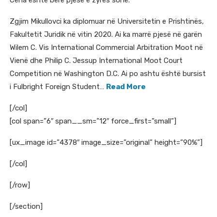
Cena është bërë pjesë e zyrës sonë.
Zgjim Mikullovci ka diplomuar në Universitetin e Prishtinës,
Fakultetit Juridik në vitin 2020. Ai ka marrë pjesë në garën
Wilem C. Vis International Commercial Arbitration Moot në
Vienë dhe Philip C. Jessup International Moot Court
Competition në Washington D.C. Ai po ashtu është bursist
i Fulbright Foreign Student…
Read More
[/col]
[col span=”6″ span__sm=”12″ force_first=”small”]
[ux_image id=”4378″ image_size=”original” height=”90%”]
[/col]
[/row]
[/section]