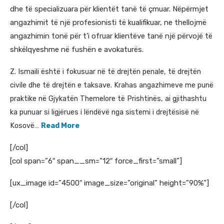
dhe të specializuara për klientët tanë të çmuar. Nëpërmjet
angazhimit të një profesionisti të kualifikuar, ne thellojmë
angazhimin tonë për t’i ofruar klientëve tanë një përvojë të
shkëlqyeshme në fushën e avokaturës.
Z. Ismaili është i fokusuar në të drejtën penale, të drejtën
civile dhe të drejtën e taksave. Krahas angazhimeve me punë
praktike në Gjykatën Themelore të Prishtinës, ai gjithashtu
ka punuar si ligjërues i lëndëvë nga sistemi i drejtësisë në
Kosovë…
Read More
[/col]
[col span=”6″ span__sm=”12″ force_first=”small”]
[ux_image id=”4500″ image_size=”original” height=”90%”]
[/col]