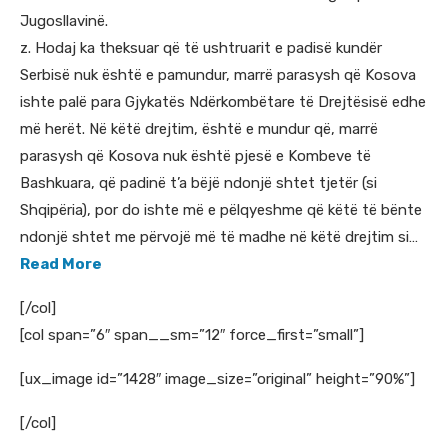
Jugosllavinë.
z. Hodaj ka theksuar që të ushtruarit e padisë kundër
Serbisë nuk është e pamundur, marrë parasysh që Kosova
ishte palë para Gjykatës Ndërkombëtare të Drejtësisë edhe
më herët. Në këtë drejtim, është e mundur që, marrë
parasysh që Kosova nuk është pjesë e Kombeve të
Bashkuara, që padinë t’a bëjë ndonjë shtet tjetër (si
Shqipëria), por do ishte më e pëlqyeshme që këtë të bënte
ndonjë shtet me përvojë më të madhe në këtë drejtim si…
Read More
[/col]
[col span=”6″ span__sm=”12″ force_first=”small”]
[ux_image id=”1428″ image_size=”original” height=”90%”]
[/col]