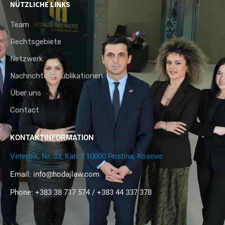
NÜTZLICHE LINKS
Team
Rechtsgebiete
Netzwerk
Nachrichten/Publikationen
Über uns
Contact
KONTAKTINFORMATION
Veternik, Nr. 33, Kati 3 10000 Pristina, Kosovo
Email:
info@hodajlaw.com
Phone: +383 38 717 574 / +383 44 337 378