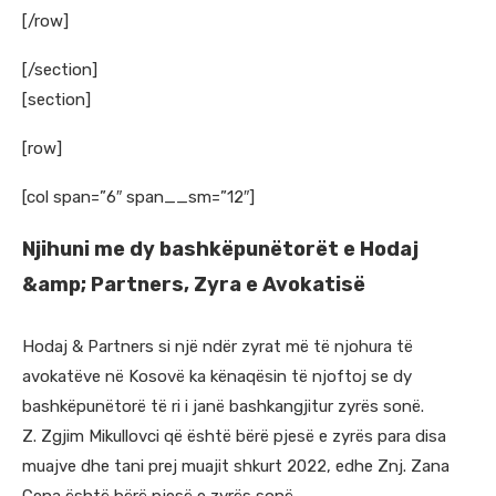
[/row]
[/section]
[section]
[row]
[col span=”6″ span__sm=”12″]
Njihuni me dy bashkëpunëtorët e Hodaj
&amp; Partners, Zyra e Avokatisë
Hodaj & Partners si një ndër zyrat më të njohura të
avokatëve në Kosovë ka kënaqësin të njoftoj se dy
bashkëpunëtorë të ri i janë bashkangjitur zyrës sonë.
Z. Zgjim Mikullovci që është bërë pjesë e zyrës para disa
muajve dhe tani prej muajit shkurt 2022, edhe Znj. Zana