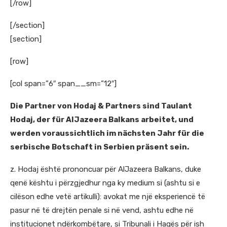
[/row]
[/section]
[section]
[row]
[col span=”6″ span__sm=”12″]
Die Partner von Hodaj & Partners sind Taulant
Hodaj, der für AlJazeera Balkans arbeitet, und
werden voraussichtlich im nächsten Jahr für die
serbische Botschaft in Serbien präsent sein.
z. Hodaj është prononcuar për AlJazeera Balkans, duke
qenë kështu i përzgjedhur nga ky medium si (ashtu si e
cilëson edhe vetë artikulli): avokat me një eksperiencë të
pasur në të drejtën penale si në vend, ashtu edhe në
institucionet ndërkombëtare, si Tribunali i Hagës për ish