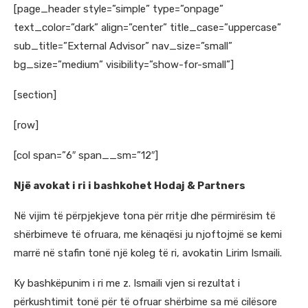
[page_header style=”simple” type=”onpage”
text_color=”dark” align=”center” title_case=”uppercase”
sub_title=”External Advisor” nav_size=”small”
bg_size=”medium” visibility=”show-for-small”]
[section]
[row]
[col span=”6″ span__sm=”12″]
Një avokat i ri i bashkohet Hodaj & Partners
Në vijim të përpjekjeve tona për rritje dhe përmirësim të
shërbimeve të ofruara, me kënaqësi ju njoftojmë se kemi
marrë në stafin tonë një koleg të ri, avokatin Lirim Ismaili.
Ky bashkëpunim i ri me z. Ismaili vjen si rezultat i
përkushtimit tonë për të ofruar shërbime sa më cilësore