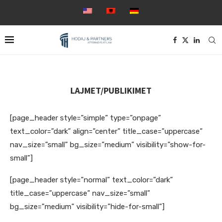
LAJMET/PUBLIKIMET
[page_header style=”simple” type=”onpage”
text_color=”dark” align=”center” title_case=”uppercase”
nav_size=”small” bg_size=”medium” visibility=”show-for-
small”]
[page_header style=”normal” text_color=”dark”
title_case=”uppercase” nav_size=”small”
bg_size=”medium” visibility=”hide-for-small”]