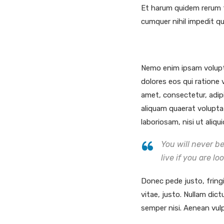
Et harum quidem rerum fa
cumquer nihil impedit q
Nemo enim ipsam volupta
dolores eos qui ratione
amet, consectetur, adip
aliquam quaerat volupta
laboriosam, nisi ut aliq
You will never b
live if you are lo
Donec pede justo, fringil
vitae, justo. Nullam dic
semper nisi. Aenean vulp