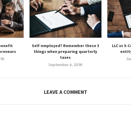
benefit
Self-employed? Remember these 3
LLC vs S-
preneurs
things when preparing quarterly
entit
taxes
018
Se
September 6, 2018
LEAVE A COMMENT