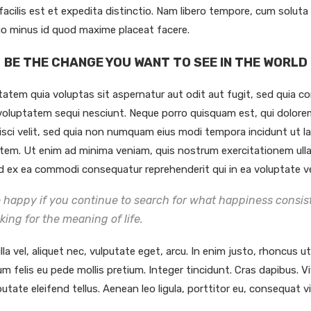
cilis est et expedita distinctio. Nam libero tempore, cum soluta 
uo minus id quod maxime placeat facere.
BE THE CHANGE YOU WANT TO SEE IN THE WORLD
tem quia voluptas sit aspernatur aut odit aut fugit, sed quia 
 voluptatem sequi nesciunt. Neque porro quisquam est, qui dolorem
isci velit, sed quia non numquam eius modi tempora incidunt ut 
tem. Ut enim ad minima veniam, quis nostrum exercitationem ulla
uid ex ea commodi consequatur reprehenderit qui in ea voluptate ve
e happy if you continue to search for what happiness consists
oking for the meaning of life.
la vel, aliquet nec, vulputate eget, arcu. In enim justo, rhoncus u
tum felis eu pede mollis pretium. Integer tincidunt. Cras dapibus
utate eleifend tellus. Aenean leo ligula, porttitor eu, consequat vi