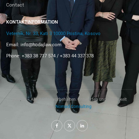
Contact
KONTAKTINFORMATION
Veternik, Nr. 33, Kati 3 10000 Pristina, Kosovo
Email:
info@hodajlaw.com
Phone: +383 38 717 574 / +383 44 337 378
@2024 – Alle Rechte vorbehalten. Entworfen und entwickelt
von
Nomad Consulting