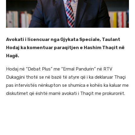
Avokati i licencuar nga Gjykata Speciale, Taulant
Hodaj ka komentuar paraqitjen e Hashim Thaçit në
Hagë.
Hodaj në “Debat Plus” me “Ermal Pandurin” në RTV
Dukagjini thotë se në bazë të atyre që i ka deklaruar Thaçi
pas intervistës nënkupton se shumica e kohës ka kaluar me
diskutimet që është marrë avokati i Thaçit me prokurorët.