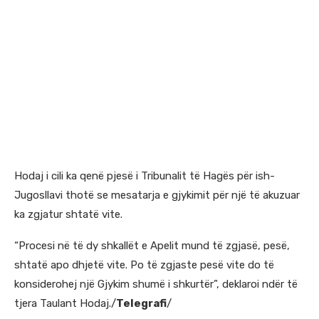
Hodaj i cili ka qenë pjesë i Tribunalit të Hagës për ish-
Jugosllavi thotë se mesatarja e gjykimit për një të akuzuar
ka zgjatur shtatë vite.
“Procesi në të dy shkallët e Apelit mund të zgjasë, pesë,
shtatë apo dhjetë vite. Po të zgjaste pesë vite do të
konsiderohej një Gjykim shumë i shkurtër”, deklaroi ndër të
tjera Taulant Hodaj./
Telegrafi
/