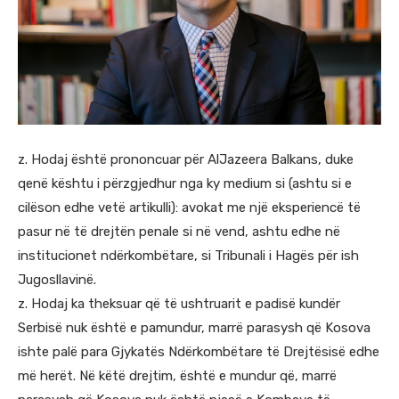
z. Hodaj është prononcuar për AlJazeera Balkans, duke
qenë kështu i përzgjedhur nga ky medium si (ashtu si e
cilëson edhe vetë artikulli): avokat me një eksperiencë të
pasur në të drejtën penale si në vend, ashtu edhe në
institucionet ndërkombëtare, si Tribunali i Hagës për ish
Jugosllavinë.
z. Hodaj ka theksuar që të ushtruarit e padisë kundër
Serbisë nuk është e pamundur, marrë parasysh që Kosova
ishte palë para Gjykatës Ndërkombëtare të Drejtësisë edhe
më herët. Në këtë drejtim, është e mundur që, marrë