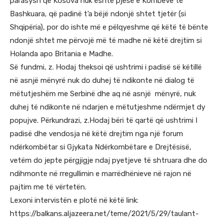
parasysh që Kosova nuk është pjesë e Kombeve të
Bashkuara, që padinë t’a bëjë ndonjë shtet tjetër (si
Shqipëria), por do ishte më e pëlqyeshme që këtë të bënte
ndonjë shtet me përvojë më të madhe në këtë drejtim si
Holanda apo Britania e Madhe.
Së fundmi, z. Hodaj theksoi që ushtrimi i padisë së këtillë
në asnjë mënyrë nuk do duhej të ndikonte në dialog të
mëtutjeshëm me Serbinë dhe aq në asnjë mënyrë, nuk
duhej të ndikonte në ndarjen e mëtutjeshme ndërmjet dy
popujve. Përkundrazi, z.Hodaj bëri të qartë që ushtrimi I
padisë dhe vendosja në këtë drejtim nga një forum
ndërkombëtar si Gjykata Ndërkombëtare e Drejtësisë,
vetëm do jepte përgjigje ndaj pyetjeve të shtruara dhe do
ndihmonte në rregullimin e marrëdhënieve në rajon në
pajtim me të vërtetën.
Lexoni intervistën e plotë në këtë link:
https://balkans.aljazeera.net/teme/2021/5/29/taulant-