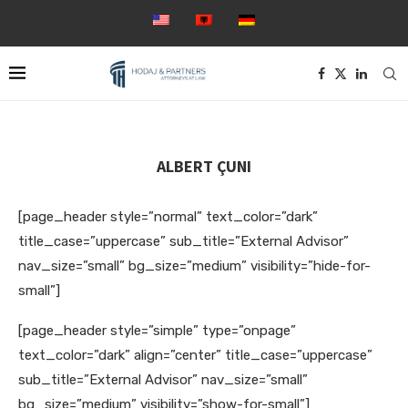
ALBERT ÇUNI
[page_header style=”normal” text_color=”dark”
title_case=”uppercase” sub_title=”External Advisor”
nav_size=”small” bg_size=”medium” visibility=”hide-for-
small”]
[page_header style=”simple” type=”onpage”
text_color=”dark” align=”center” title_case=”uppercase”
sub_title=”External Advisor” nav_size=”small”
bg_size=”medium” visibility=”show-for-small”]