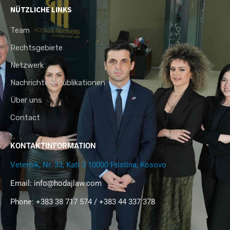
NÜTZLICHE LINKS
Team
Rechtsgebiete
Netzwerk
Nachrichten/Publikationen
Über uns
Contact
KONTAKTINFORMATION
Veternik, Nr. 33, Kati 3 10000 Pristina, Kosovo
Email:
info@hodajlaw.com
Phone: +383 38 717 574 / +383 44 337 378