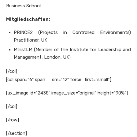
Business School
Mitgliedschaften:
PRINCE2 (Projects in Controlled Environments)
Practitioner, UK
MInstLM (Member of the Institute for Leadership and
Management, London, UK)
[/col]
[col span=”6″ span__sm=”12″ force_first=”small”]
[ux_image id=”2438″ image_size=”original” height=”90%”]
[/col]
[/row]
[/section]