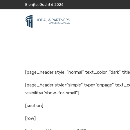
E enjte, Gusht 6 2026
[page_header style=”normal” text_color=”dark” titl
[page_header style=”simple” type=”onpage” text_col
visibility=”show-for-small”]
[section]
[row]