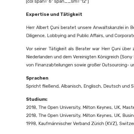
[col span=”6″ span__sm=”12″]
Expertise und Tätigkeit
Herr Albert Çuni beratet unsere Anwaltskanzlei in 
Diligence, Lobbying and Public Affairs, und Corporate
Vor seiner Tätigkeit als Berater war Herr Çuni übe
Niederlanden und dem Vereinigten Königreich (Sony E
von Finanzabteilungen sowie großer Outsourcing- 
Sprachen
Spricht fließend, Albanisch, Englisch, Deutsch und 
Studium:
2018, The Open University, Milton Keynes, UK, Mast
2018, The Open University, Milton Keynes, UK, Busi
1998, Kaufmännischer Verband Zürich (KVZ), Switze