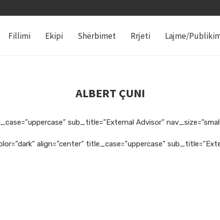
Fillimi
Ekipi
Shërbimet
Rrjeti
Lajme/Publiki
ALBERT ÇUNI
e_case=”uppercase” sub_title=”External Advisor” nav_size=”small”
or=”dark” align=”center” title_case=”uppercase” sub_title=”Ext