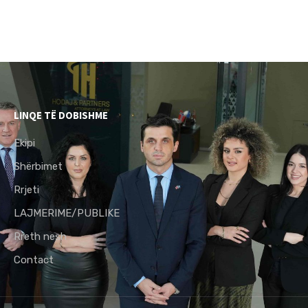
LINQE TË DOBISHME
Ekipi
Shërbimet
Rrjeti
LAJMERIME/PUBLIKE
Rreth nesh
Contact