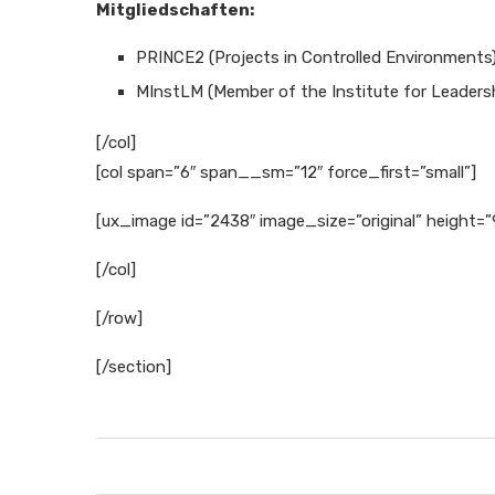
Mitgliedschaften:
PRINCE2 (Projects in Controlled Environments)
MInstLM (Member of the Institute for Leader
[/col]
[col span=”6″ span__sm=”12″ force_first=”small”]
[ux_image id=”2438″ image_size=”original” height=
[/col]
[/row]
[/section]