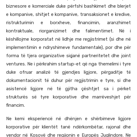
biznesore e komerciale duke përfshi bashkimet dhe blerjet
e kompanive, shitjet e kompanive, transaksionet e kredive,
ristrukturimin e borxheve, financimin, aranzhimet
kontraktuale, riorganizimet dhe falimentimet. Në i
këshillojme korporatat në lidhje me regjistrimet (si dhe në
implementimin e ndryshimeve fundamentale), por dhe për
forma të tjera organizative siҫ janë partneritetet dhe joint
ventures. Ne i përkrahim startup-et që nga themelimi i tyre
duke ofruar analizë të gjendjes ligjore, përgaditje të
dokumentacionit të duhur për regjistrimin e tyre, si dhe
asistencë ligjore në të gjitha çështjet sa i përket
strukturës së tyre korporative dhe marrëveshjet për
financim.
Ne kemi eksperiencë në dhёnjen e shërbimeve ligjore
korporative për klientёt tanё ndërkombëtar, rajonal dhe
vendor në Kosovë dhe regjionin e Europës Juglindore. Ne