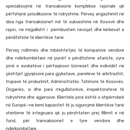
specializojmё në transaksione komplekse rajonale që
përfshijnë jurisdiksione të ndryshme. Përveç angazhimit në
disa nga transaksionet më të sukseshme në Kosovë dhe
rajon, ne rregullisht i përmbushim nevojat dhe kërkesat e
përditshme të klientëve tanё.
Përveç ndihmës dhe mbështetjes të kompanive vendore
dhe ndërkombëtare në punët e përditshme afariste, zyra
jonë e avokatëve i përfaqëson bizneset dhe individët në
çështjet gjyqësore para gjykatave, paneleve të arbitrazhit,
trupave të prokurimit, Adminsitratës Tatimore të Kosovës,
Doganёs, si dhe para rregullatorëve, inspektorateve të
ndryshme dhe agjensive. Klientela jonё është e shpërndarë
në Europë—ne kemi kapacitet tё ju sigurojmё klientëve tanё
shёrbime tё integruara qё ju pёrshtaten prej fillimit e në
fund, për transaksionet e tyre vendore dhe
ndërkombëtare.