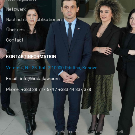
Netzwerk
Nachrichten/Publikationen
Über uns
Contact
KONTAKTINFORMATION
Veternik, Nr. 33, Kati 3 10000 Pristina, Kosovo
Email:
info@hodajlaw.com
Phone: +383 38 717 574 / +383 44 337 378
@2024 – Alle Rechte vorbehalten. Entworfen und entwickelt