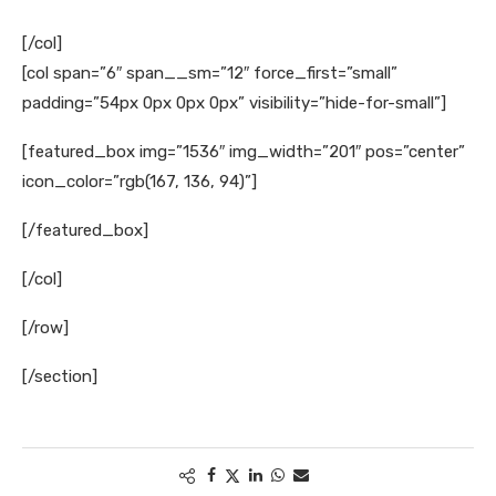
[/col]
[col span=”6″ span__sm=”12″ force_first=”small”
padding=”54px 0px 0px 0px” visibility=”hide-for-small”]
[featured_box img=”1536″ img_width=”201″ pos=”center”
icon_color=”rgb(167, 136, 94)”]
[/featured_box]
[/col]
[/row]
[/section]