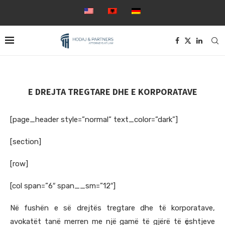
E DREJTA TREGTARE DHE E KORPORATAVE
[page_header style=”normal” text_color=”dark”]
[section]
[row]
[col span=”6″ span__sm=”12″]
Në fushën e së drejtës tregtare dhe të korporatave,
avokatët tanë merren me një gamë të gjërë të ҫështjeve