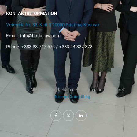
KONTAKTINFORMATION
Veternik, Nr. 33, Kati 3 10000 Pristina, Kosovo
Email:
info@hodajlaw.com
Phone: +383 38 717 574 / +383 44 337 378
@2024 – Alle Rechte vorbehalten. Entworfen und entwickelt
von
Nomad Consulting