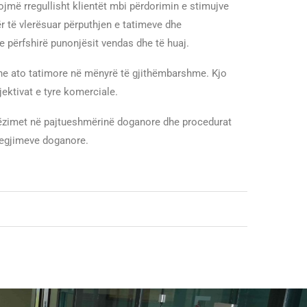
jmë rregullisht klientët mbi përdorimin e stimujve
r të vlerësuar përputhjen e tatimeve dhe
e përfshirë punonjësit vendas dhe të huaj.
e dhe ato tatimore në mënyrë të gjithëmbarshme. Kjo
jektivat e tyre komerciale.
dhëzimet në pajtueshmërinë doganore dhe procedurat
 regjimeve doganore.