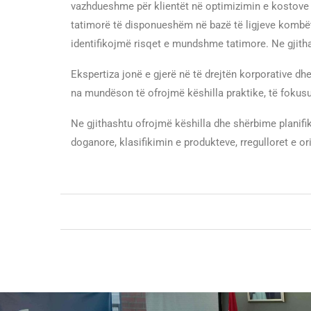
vazhdueshme për klientët në optimizimin e kostove t
tatimorë të disponueshëm në bazë të ligjeve kombët
identifikojmë risqet e mundshme tatimore. Ne gjitha
Ekspertiza jonë e gjerë në të drejtën korporative dh
na mundëson të ofrojmë këshilla praktike, të fokusuar
Ne gjithashtu ofrojmë këshilla dhe shërbime planif
doganore, klasifikimin e produkteve, rregulloret e o