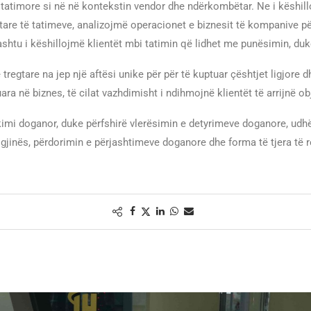
atimore si në në kontekstin vendor dhe ndërkombëtar. Ne i këshillo
are të tatimeve, analizojmë operacionet e biznesit të kompanive pë
shtu i këshillojmë klientët mbi tatimin që lidhet me punësimin, duk
e tregtare na jep një aftësi unike për për të kuptuar çështjet ligjor
a në biznes, të cilat vazhdimisht i ndihmojnë klientët të arrijnë ob
ikimi doganor, duke përfshirë vlerësimin e detyrimeve doganore, u
rigjinës, përdorimin e përjashtimeve doganore dhe forma të tjera të