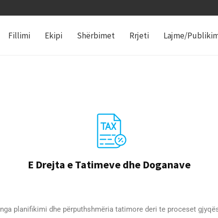
Fillimi
Ekipi
Shërbimet
Rrjeti
Lajme/Publiki
E Drejta e Tatimeve dhe Doganave
ga planifikimi dhe përputhshmëria tatimore deri te proceset gjyqës