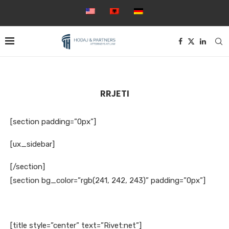
RRJETI
[section padding=”0px”]
[ux_sidebar]
[/section]
[section bg_color=”rgb(241, 242, 243)” padding=”0px”]
[title style=”center” text=”Rivet:net”]