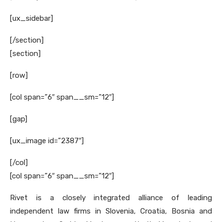
[ux_sidebar]
[/section]
[section]
[row]
[col span=”6″ span__sm=”12″]
[gap]
[ux_image id=”2387″]
[/col]
[col span=”6″ span__sm=”12″]
Rivet is a closely integrated alliance of leading
independent law firms in Slovenia, Croatia, Bosnia and