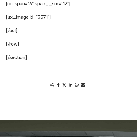
[col span=”6″ span__sm=”12″]
[ux_image id=”3571″]
[/col]
[/row]
[/section]