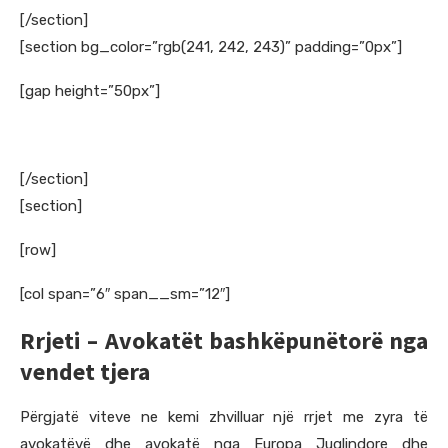
[/section]
[section bg_color=”rgb(241, 242, 243)” padding=”0px”]
[gap height=”50px”]
[/section]
[section]
[row]
[col span=”6″ span__sm=”12″]
Rrjeti – Avokatët bashkëpunëtorë nga
vendet tjera
Përgjatë viteve ne kemi zhvilluar një rrjet me zyra të
avokatëvë dhe avokatë nga Europa Juglindore dhe