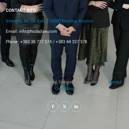
CONTACT INFO
Veternik, Nr. 33, Kati 3 10000 Pristina, Kosovo
Email:
info@hodajlaw.com
Phone: +383 38 717 574 / +383 44 337 378
@2024 – All Right Reserved. Designed and Developed by
Nomad
Consulting