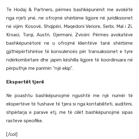
Te Hodaj & Partners, përmes bashkëpunimit me avokëtë
nga rrjeti ynë, ne ofrojmë shërbime ligjore në juridiksionet
në vijim: Kosovë, Shqipëri, Maqedoni Veriore, Serbi, Mal i Zi,
Kroaci, Turqi, Austri, Gjermani, Zvicërr. Përmes avokatëve
bashkëpunëtorë ne u ofrojmë klientëve tanë shërbime
gjithëpërfshirëse të konsulencës për transaksionet e tyre
ndërkombëtare dhe japim këshilla ligjore të koordinuara në
përputhje me parimin “një ekip”.
Ekspertët tjerë
Ne poashtu bashkëpunojmë ngushtë me një numër të
ekspertëve të fushave të tjera si nga kontabiliteti, auditimi,
shpërlarja e parave etj. me të cilët bashkëpunojmë sipas
rasteve specifike.
[/col]