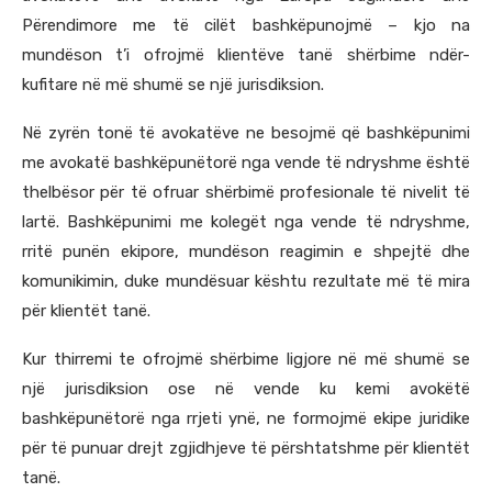
Përendimore me të cilët bashkëpunojmë – kjo na
mundëson t’i ofrojmë klientëve tanë shërbime ndër-
kufitare në më shumë se një jurisdiksion.
Në zyrën tonë të avokatëve ne besojmë që bashkëpunimi
me avokatë bashkëpunëtorë nga vende të ndryshme është
thelbësor për të ofruar shërbimë profesionale të nivelit të
lartë. Bashkëpunimi me kolegët nga vende të ndryshme,
rritë punën ekipore, mundëson reagimin e shpejtë dhe
komunikimin, duke mundësuar kështu rezultate më të mira
për klientët tanë.
Kur thirremi te ofrojmë shërbime ligjore në më shumë se
një jurisdiksion ose në vende ku kemi avokëtë
bashkëpunëtorë nga rrjeti ynë, ne formojmë ekipe juridike
për të punuar drejt zgjidhjeve të përshtatshme për klientët
tanë.