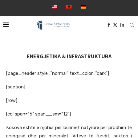
ENERGJETIKA & INFRASTRUKTURA
[page_header style=”normal” text_color=”dark”]
[section]
[row]
[col span=”6″ span__sm=”12″]
Kosova është e njohur për burimet natyrore për prodhim të
energjisë dhe për mineralet. Viteve të fundit, sektori i