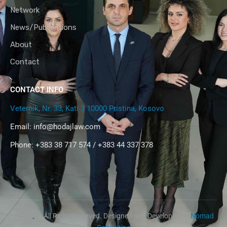
Network
News/Publications
About
Contact
CONTACT INFO
Veternik, Nr. 33, Kati 3 10000 Pristina, Kosovo
Email:
info@hodajlaw.com
Phone: +383 38 717 574 / +383 44 337 378
@2024 – All Right Reserved. Designed and Developed by
Nomad