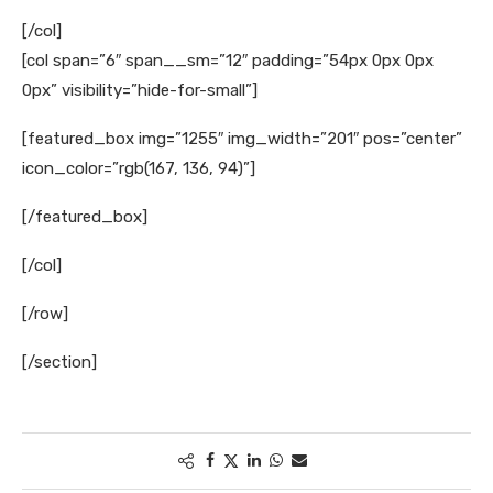
[/col]
[col span=”6″ span__sm=”12″ padding=”54px 0px 0px
0px” visibility=”hide-for-small”]
[featured_box img=”1255″ img_width=”201″ pos=”center”
icon_color=”rgb(167, 136, 94)”]
[/featured_box]
[/col]
[/row]
[/section]