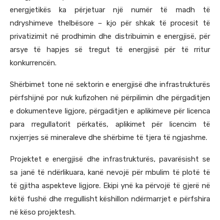
energjetikës ka përjetuar një numër të madh të
ndryshimeve thelbësore – kjo për shkak të procesit të
privatizimit në prodhimin dhe distribuimin e energjisë, për
arsye të hapjes së tregut të energjisë për të rritur
konkurrencën.
Shërbimet tone në sektorin e energjisë dhe infrastrukturës
përfshijnë por nuk kufizohen në përpilimin dhe përgaditjen
e dokumenteve ligjore, përgaditjen e aplikimeve për licenca
para rregullatorit përkatës, aplikimet për licencim të
nxjerrjes së mineraleve dhe shërbime të tjera të ngjashme.
Projektet e energjisë dhe infrastrukturës, pavarësisht se
sa janë të ndërlikuara, kanë nevojë për mbulim të plotë të
të gjitha aspekteve ligjore. Ekipi ynë ka përvojë të gjerë në
këtë fushë dhe rregullisht këshillon ndërmarrjet e përfshira
në këso projektesh.