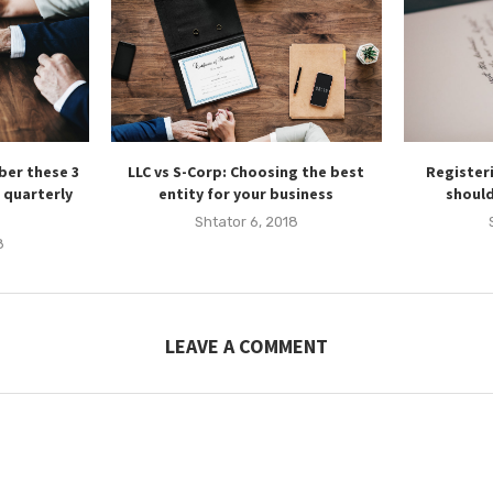
er these 3
LLC vs S-Corp: Choosing the best
Register
 quarterly
entity for your business
should
Shtator 6, 2018
8
LEAVE A COMMENT