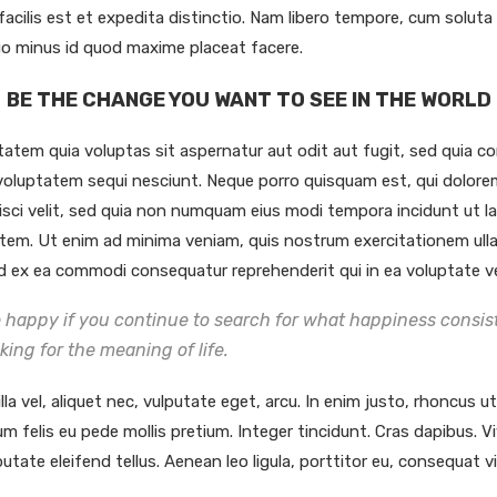
cilis est et expedita distinctio. Nam libero tempore, cum soluta 
uo minus id quod maxime placeat facere.
BE THE CHANGE YOU WANT TO SEE IN THE WORLD
tem quia voluptas sit aspernatur aut odit aut fugit, sed quia 
 voluptatem sequi nesciunt. Neque porro quisquam est, qui dolorem
isci velit, sed quia non numquam eius modi tempora incidunt ut 
tem. Ut enim ad minima veniam, quis nostrum exercitationem ulla
uid ex ea commodi consequatur reprehenderit qui in ea voluptate ve
e happy if you continue to search for what happiness consists
oking for the meaning of life.
la vel, aliquet nec, vulputate eget, arcu. In enim justo, rhoncus u
tum felis eu pede mollis pretium. Integer tincidunt. Cras dapibus
utate eleifend tellus. Aenean leo ligula, porttitor eu, consequat vi