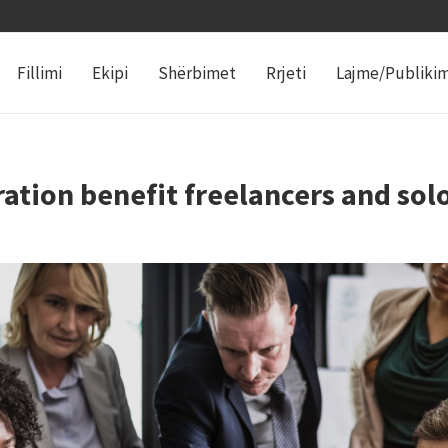
Fillimi
Ekipi
Shërbimet
Rrjeti
Lajme/Publiki
ration benefit freelancers and so