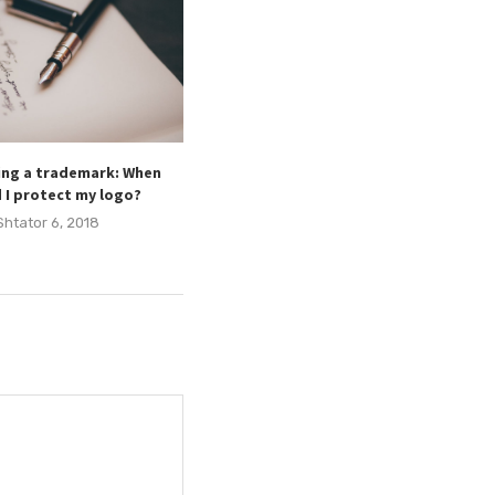
ing a trademark: When
 I protect my logo?
Shtator 6, 2018