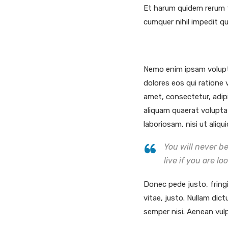
Et harum quidem rerum fa
cumquer nihil impedit q
Nemo enim ipsam volupta
dolores eos qui ratione
amet, consectetur, adip
aliquam quaerat volupta
laboriosam, nisi ut aliq
You will never b
live if you are lo
Donec pede justo, fringil
vitae, justo. Nullam dic
semper nisi. Aenean vulp