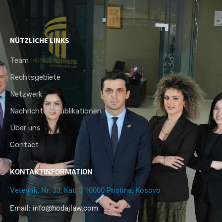
NÜTZLICHE LINKS
Team
Rechtsgebiete
Netzwerk
Nachrichten/Publikationen
Über uns
Contact
KONTAKTINFORMATION
Veternik, Nr. 33, Kati 3 10000 Pristina, Kosovo
Email:
info@hodajlaw.com