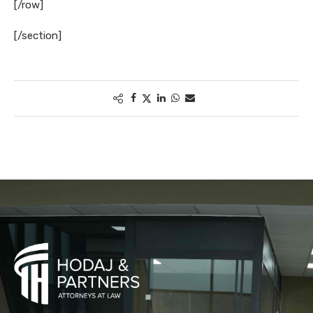
[/row]
[/section]