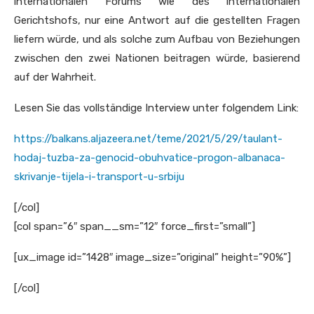
internationalen Forums wie des internationalen
Gerichtshofs, nur eine Antwort auf die gestellten Fragen
liefern würde, und als solche zum Aufbau von Beziehungen
zwischen den zwei Nationen beitragen würde, basierend
auf der Wahrheit.
Lesen Sie das vollständige Interview unter folgendem Link:
https://balkans.aljazeera.net/teme/2021/5/29/taulant-
hodaj-tuzba-za-genocid-obuhvatice-progon-albanaca-
skrivanje-tijela-i-transport-u-srbiju
[/col]
[col span=”6″ span__sm=”12″ force_first=”small”]
[ux_image id=”1428″ image_size=”original” height=”90%”]
[/col]