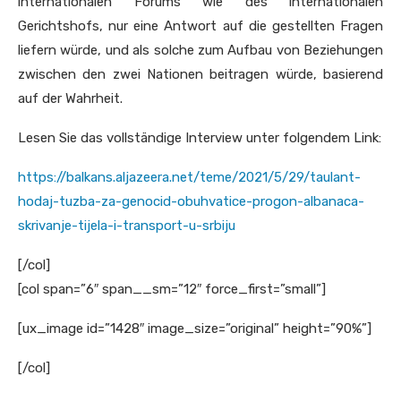
internationalen Forums wie des internationalen
Gerichtshofs, nur eine Antwort auf die gestellten Fragen
liefern würde, und als solche zum Aufbau von Beziehungen
zwischen den zwei Nationen beitragen würde, basierend
auf der Wahrheit.
Lesen Sie das vollständige Interview unter folgendem Link:
https://balkans.aljazeera.net/teme/2021/5/29/taulant-
hodaj-tuzba-za-genocid-obuhvatice-progon-albanaca-
skrivanje-tijela-i-transport-u-srbiju
[/col]
[col span=”6″ span__sm=”12″ force_first=”small”]
[ux_image id=”1428″ image_size=”original” height=”90%”]
[/col]