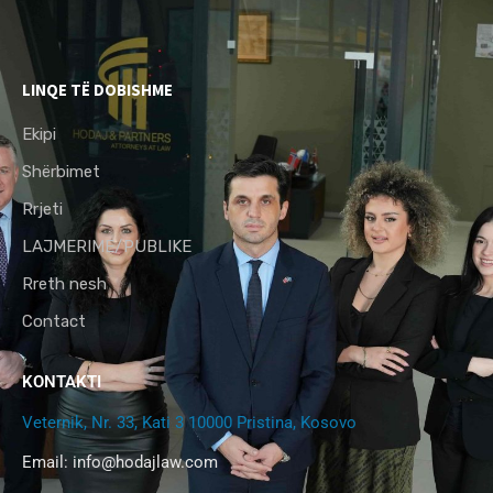
LINQE TË DOBISHME
Ekipi
Shërbimet
Rrjeti
LAJMERIME/PUBLIKE
Rreth nesh
Contact
KONTAKTI
Veternik, Nr. 33, Kati 3 10000 Pristina, Kosovo
Email:
info@hodajlaw.com