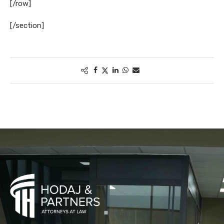
[/row]
[/section]