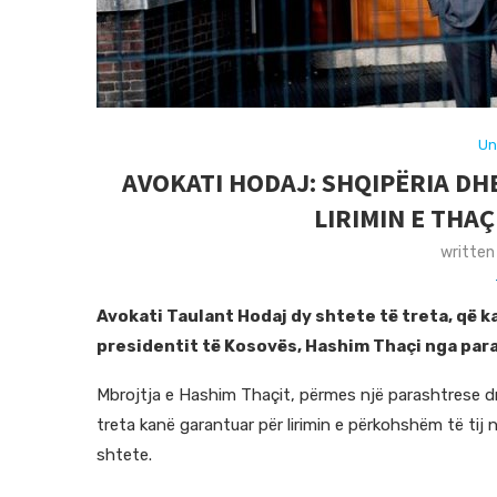
Un
AVOKATI HODAJ: SHQIPËRIA D
LIRIMIN E THA
written
Avokati Taulant Hodaj dy shtete të treta, që ka
presidentit të Kosovës, Hashim Thaçi nga para
Mbrojtja e Hashim Thaçit, përmes një parashtrese dre
treta kanë garantuar për lirimin e përkohshëm të tij në
shtete.