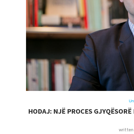
Un
HODAJ: NJË PROCES GJYQËSORË 
written