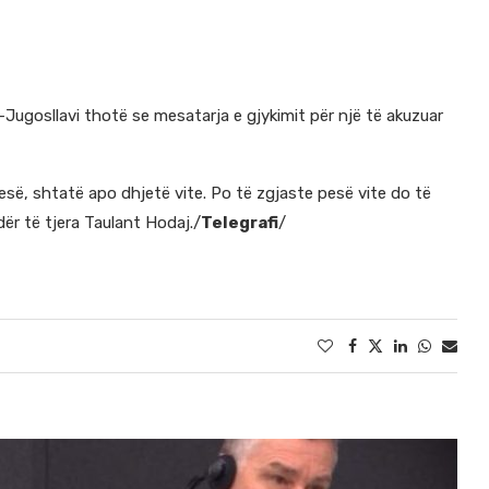
sh-Jugosllavi thotë se mesatarja e gjykimit për një të akuzuar
esë, shtatë apo dhjetë vite. Po të zgjaste pesë vite do të
dër të tjera Taulant Hodaj./
Telegrafi
/