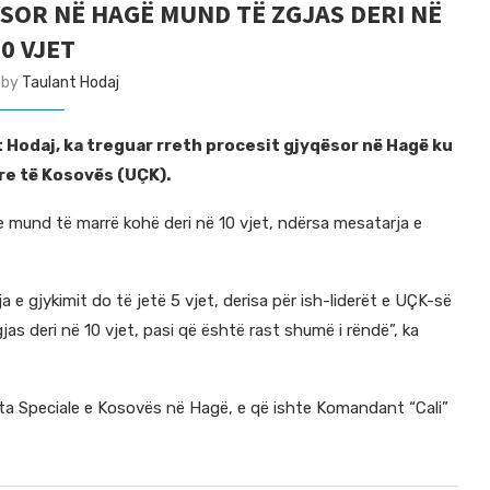
SOR NË HAGË MUND TË ZGJAS DERI NË
10 VJET
 by
Taulant Hodaj
t Hodaj, ka treguar rreth procesit gjyqësor në Hagë ku
re të Kosovës (UÇK).
e mund të marrë kohë deri në 10 vjet, ndërsa mesatarja e
 e gjykimit do të jetë 5 vjet, derisa për ish-liderët e UÇK-së
gjas deri në 10 vjet, pasi që është rast shumë i rëndë”, ka
kata Speciale e Kosovës në Hagë, e që ishte Komandant “Cali”