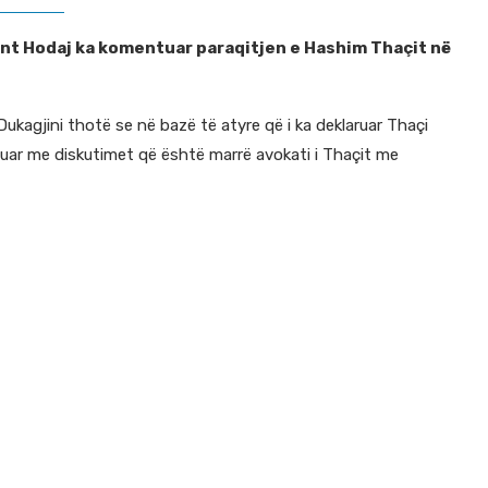
lant Hodaj ka komentuar paraqitjen e Hashim Thaçit në
kagjini thotë se në bazë të atyre që i ka deklaruar Thaçi
uar me diskutimet që është marrë avokati i Thaçit me