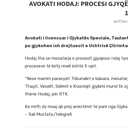
AVOKATI HODAJ: PROCESI GJYQË
written
Avokati i licensuar i Gjykatës Speciale, Taulan
po gjykohen ish drejtuesit e Ushtrisë Çlirimta
Hodaj tha se mesatarja e procesit gjyqësor ndaj tyr
proceseve të këtij niveli është 5 vjet.
“Nëse marrim parasysh Tribunalet e kaluara, mesatarja
Thaçit, Veselit, Selimit e Krasniqit gjykimi mund të z
thënë Hodaj, për RTK.
Ka rreth dy muaj që prej arrestimit të parë nga Gjy
– Sali Mustafa./telegrafi