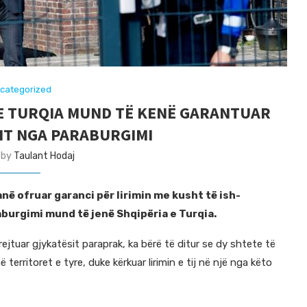
categorized
HE TURQIA MUND TË KENË GARANTUAR
ÇIT NGA PARABURGIMI
 by
Taulant Hodaj
në ofruar garanci për lirimin me kusht të ish-
burgimi mund të jenë Shqipëria e Turqia.
jtuar gjykatësit paraprak, ka bërë të ditur se dy shtete të
 territoret e tyre, duke kërkuar lirimin e tij në një nga këto