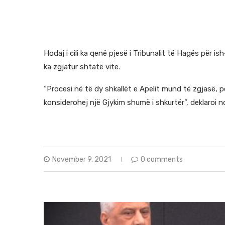
Hodaj i cili ka qenë pjesë i Tribunalit të Hagës për i
ka zgjatur shtatë vite.
“Procesi në të dy shkallët e Apelit mund të zgjasë, p
konsiderohej një Gjykim shumë i shkurtër”, deklaroi n
https://nomadconsulting.info/
November 9, 2021
0 comments