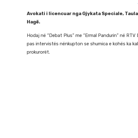
Avokati i licencuar nga Gjykata Speciale, Tau
Hagë.
Hodaj në “Debat Plus” me “Ermal Pandurin” në RTV Du
pas intervistës nënkupton se shumica e kohës ka kal
prokurorët.