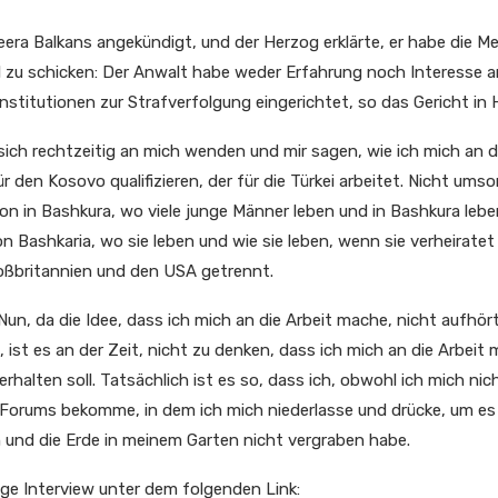
eera Balkans angekündigt, und der Herzog erklärte, er habe die M
l zu schicken: Der Anwalt habe weder Erfahrung noch Interesse a
Institutionen zur Strafverfolgung eingerichtet, so das Gericht in
 sich rechtzeitig an mich wenden und mir sagen, wie ich mich an d
r den Kosovo qualifizieren, der für die Türkei arbeitet. Nicht um
ion in Bashkura, wo viele junge Männer leben und in Bashkura lebe
on Bashkaria, wo sie leben und wie sie leben, wenn sie verheiratet
oßbritannien und den USA getrennt.
Nun, da die Idee, dass ich mich an die Arbeit mache, nicht aufhör
 ist es an der Zeit, nicht zu denken, dass ich mich an die Arbeit
rhalten soll. Tatsächlich ist es so, dass ich, obwohl ich mich nich
Forums bekomme, in dem ich mich niederlasse und drücke, um es 
 und die Erde in meinem Garten nicht vergraben habe.
ige Interview unter dem folgenden Link: