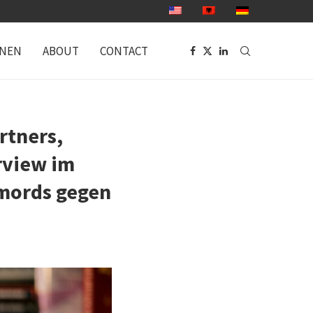
ONEN
ABOUT
CONTACT
rtners,
rview im
rmords gegen