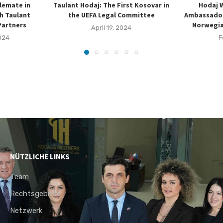
lemate in
Taulant Hodaj: The First Kosovar in
Hodaj 
h Taulant
the UEFA Legal Committee
Ambassador
Partners
Norwegia
April 19, 2024
024
F
NÜTZLICHE LINKS
Team
Rechtsgebiete
Netzwerk