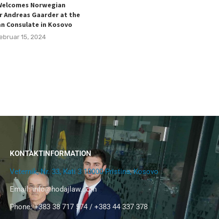
Welcomes Norwegian
Taulant Hodaj on the withdrawal of
 Andreas Gaarder at the
Thaçi’s Defense Lawyer: A
n Consulate in Kosovo
challenging Process, but with...
ebruar 15, 2024
Januar 30, 2024
KONTAKTINFORMATION
Veternik, Nr. 33, Kati 3 10000 Pristina, Kosovo
Email:
info@hodajlaw.com
Phone: +383 38 717 574 / +383 44 337 378