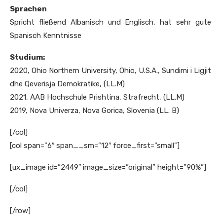
Sprachen
Spricht fließend Albanisch und Englisch, hat sehr gute
Spanisch Kenntnisse
Studium:
2020, Ohio Northern University, Ohio, U.S.A., Sundimi i Ligjit
dhe Qeverisja Demokratike, (LL.M)
2021, AAB Hochschule Prishtina, Strafrecht, (LL.M)
2019, Nova Univerza, Nova Gorica, Slovenia (LL. B)
[/col]
[col span=”6″ span__sm=”12″ force_first=”small”]
[ux_image id=”2449″ image_size=”original” height=”90%”]
[/col]
[/row]