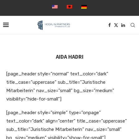
AIDA HADRI
[page_header style=”normal” text_color=”dark”
title_case=”uppercase” sub_title=”Juristische
Mitarbeiterin” nav_size=”small” bg_size=”medium”
visibility=”hide-for-small”]
[page_header style=”simple” type=”onpage”
text_color=”dark” align=”center” title_case=”uppercase”
sub_title=”Juristische Mitarbeiterin” nav_size=”small”
bg_size=”medium” visibility=”show-for-small”]