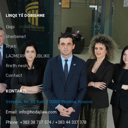
LINQE TË DOBISHME
Ekipi
Shërbimet
Rrjeti
LAJMERIME/PUBLIKE
Rreth nesh
Contact
KONTAKTI
Veternik, Nr. 33, Kati 3 10000 Pristina, Kosovo
Email:
info@hodajlaw.com
Phone: +383 38 717 574 / +383 44 337 378