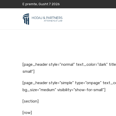
E premte, Gusht 7 2026
[page_header style=”normal” text_color=”dark” titl
small”]
[page_header style=”simple” type=”onpage” text_col
bg_size=”medium” visibility=”show-for-small”]
[section]
[row]