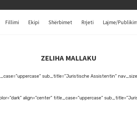
Fillimi
Ekipi
Shërbimet
Rrjeti
Lajme/Publiki
ZELIHA MALLAKU
e_case=”uppercase” sub_title=”Juristische Assistentin” nav_size=
or=”dark” align=”center” title_case=”uppercase” sub_title=”Juri