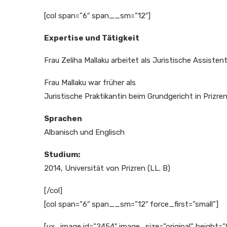
[col span=”6″ span__sm=”12″]
Expertise und Tätigkeit
Frau Zeliha Mallaku arbeitet als Juristische Assiste
Frau Mallaku war früher als
Juristische Praktikantin beim Grundgericht in Prizren,
Sprachen
Albanisch und Englisch
Studium:
2014, Universität von Prizren (LL. B)
[/col]
[col span=”6″ span__sm=”12″ force_first=”small”]
[ux_image id=”2454″ image_size=”original” height=