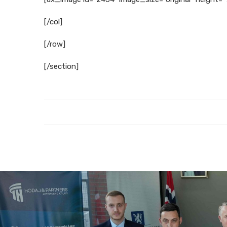
[/col]
[/row]
[/section]