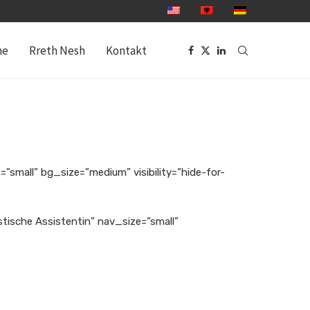
me
Rreth Nesh
Kontakt
”small” bg_size=”medium” visibility=”hide-for-
stische Assistentin” nav_size=”small”