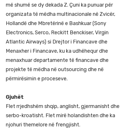
më shumë se dy dekada Z. Çuni ka punuar për
organizata të mëdha multinacionale në Zvicër,
Hollandë dhe Mbretërinë e Bashkuar (Sony
Electronics, Serco, Reckitt Benckiser, Virgin
Atlantic Airways) si Drejtor i Financave dhe
Menaxher i Financave, ku ka udhëhequr dhe
menaxhuar departamente të financave dhe
projekte të mëdha në outsourcing dhe në
përmirësimin e proceseve.
Gjuhët
Flet rrjedhshëm shqip, anglisht, gjermanisht dhe
serbo-kroatisht. Flet mirë holandishten dhe ka
njohuri themelore në frengjisht.