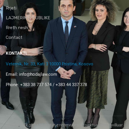
Rrjeti
LAJMERIME/PUBLIKE
Rreth nesh
Contact
KONTAKTI
Veternik, Nr. 33, Kati 3 10000 Pristina, Kosovo
Email:
info@hodajlaw.com
Phone: +383 38 717 574 / +383 44 337 378
@2024 – Të gjitha të drejtat e rezervuara. Projektuar dhe zhvilluar