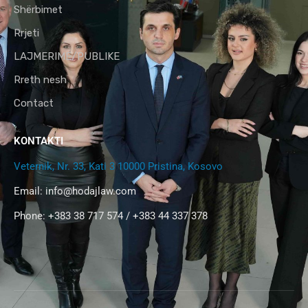
Shërbimet
Rrjeti
LAJMERIME/PUBLIKE
Rreth nesh
Contact
KONTAKTI
Veternik, Nr. 33, Kati 3 10000 Pristina, Kosovo
Email:
info@hodajlaw.com
Phone: +383 38 717 574 / +383 44 337 378