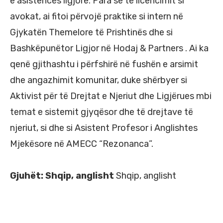
e asistencës ligjore. Para se të licencimit si
avokat, ai fitoi përvojë praktike si intern në
Gjykatën Themelore të Prishtinës dhe si
Bashkëpunëtor Ligjor në Hodaj & Partners . Ai ka
qenë gjithashtu i përfshirë në fushën e arsimit
dhe angazhimit komunitar, duke shërbyer si
Aktivist për të Drejtat e Njeriut dhe Ligjërues mbi
temat e sistemit gjyqësor dhe të drejtave të
njeriut, si dhe si Asistent Profesor i Anglishtes
Mjekësore në AMECC “Rezonanca”.
Gjuhët: Shqip, anglisht
Shqip, anglisht