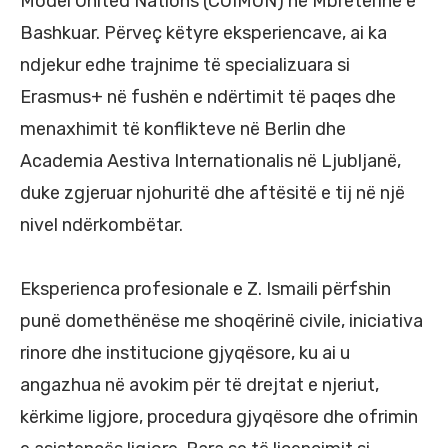
Model United Nations (CUIMUN) në Mbretërinë e
Bashkuar. Përveç këtyre eksperiencave, ai ka
ndjekur edhe trajnime të specializuara si
Erasmus+ në fushën e ndërtimit të paqes dhe
menaxhimit të konflikteve në Berlin dhe
Academia Aestiva Internationalis në Ljubljanë,
duke zgjeruar njohuritë dhe aftësitë e tij në një
nivel ndërkombëtar.
Eksperienca profesionale e Z. Ismaili përfshin
punë domethënëse me shoqërinë civile, iniciativa
rinore dhe institucione gjyqësore, ku ai u
angazhua në avokim për të drejtat e njeriut,
kërkime ligjore, procedura gjyqësore dhe ofrimin