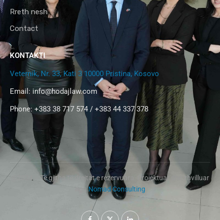
Rreth nesh
Contact
KONTAKTI
Veternik, Nr. 33, Kati 3 10000 Pristina, Kosovo
Email:
info@hodajlaw.com
Phone: +383 38 717 574 / +383 44 337 378
@2024 – Të gjitha të drejtat e rezervuara. Projektuar dhe zhvilluar
nga
Nomad Consulting