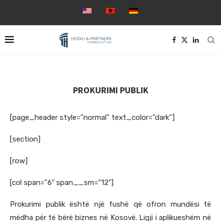
PROKURIMI PUBLIK
[page_header style=”normal” text_color=”dark”]
[section]
[row]
[col span=”6″ span__sm=”12″]
Prokurimi publik është një fushë që ofron mundësi të
mëdha për të bërë biznes në Kosovë. Ligji i aplikueshëm në