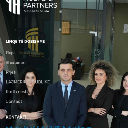
LINQE TË DOBISHME
Ekipi
Shërbimet
Rrjeti
LAJMERIME/PUBLIKE
Rreth nesh
Contact
KONTAKTI
Veternik, Nr. 33, Kati 3 10000 Pristina, Kosovo