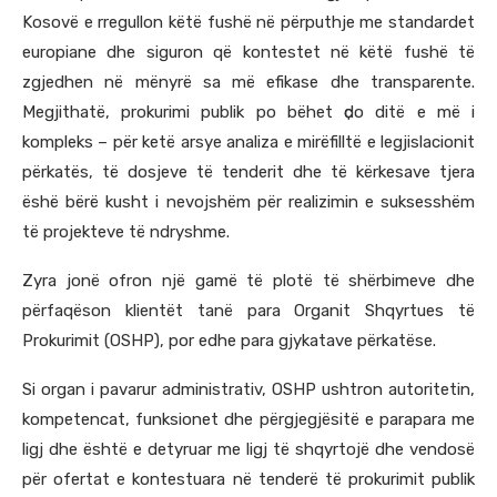
Kosovë e rregullon këtë fushë në përputhje me standardet
europiane dhe siguron që kontestet në këtë fushë të
zgjedhen në mënyrë sa më efikase dhe transparente.
Megjithatë, prokurimi publik po bëhet ҫdo ditë e më i
kompleks – për ketë arsye analiza e mirëfilltë e legjislacionit
përkatës, të dosjeve të tenderit dhe të kërkesave tjera
ëshë bërë kusht i nevojshëm për realizimin e suksesshëm
të projekteve të ndryshme.
Zyra jonë ofron një gamë të plotë të shërbimeve dhe
përfaqëson klientët tanë para Organit Shqyrtues të
Prokurimit (OSHP), por edhe para gjykatave përkatëse.
Si organ i pavarur administrativ, OSHP ushtron autoritetin,
kompetencat, funksionet dhe përgjegjësitë e parapara me
ligj dhe është e detyruar me ligj të shqyrtojë dhe vendosë
për ofertat e kontestuara në tenderë të prokurimit publik