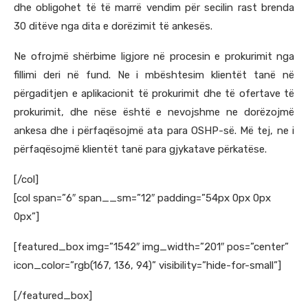
dhe obligohet të të marrë vendim për secilin rast brenda
30 ditëve nga dita e dorëzimit të ankesës.
Ne ofrojmë shërbime ligjore në procesin e prokurimit nga
fillimi deri në fund. Ne i mbështesim klientët tanë në
përgaditjen e aplikacionit të prokurimit dhe të ofertave të
prokurimit, dhe nëse është e nevojshme ne dorëzojmë
ankesa dhe i përfaqësojmë ata para OSHP-së. Më tej, ne i
përfaqësojmë klientët tanë para gjykatave përkatëse.
[/col]
[col span=”6″ span__sm=”12″ padding=”54px 0px 0px
0px”]
[featured_box img=”1542″ img_width=”201″ pos=”center”
icon_color=”rgb(167, 136, 94)” visibility=”hide-for-small”]
[/featured_box]