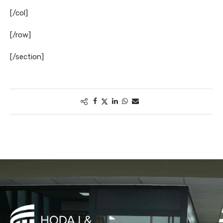
[/col]
[/row]
[/section]