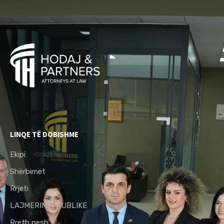
LINQE TË DOBISHME
Ekipi
Shërbimet
Rrjeti
LAJMERIME/PUBLIKE
Rreth nesh