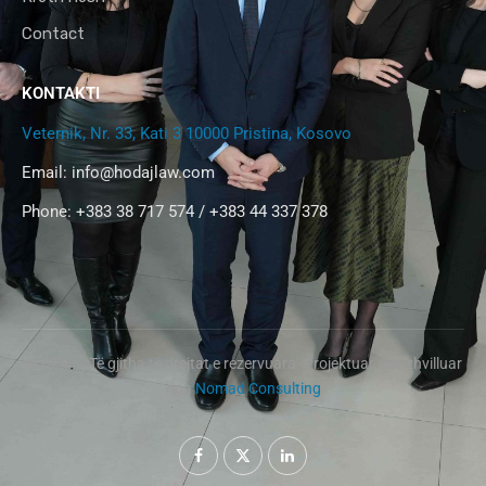
Contact
KONTAKTI
Veternik, Nr. 33, Kati 3 10000 Pristina, Kosovo
Email:
info@hodajlaw.com
Phone: +383 38 717 574 / +383 44 337 378
@2024 – Të gjitha të drejtat e rezervuara. Projektuar dhe zhvilluar
nga
Nomad Consulting