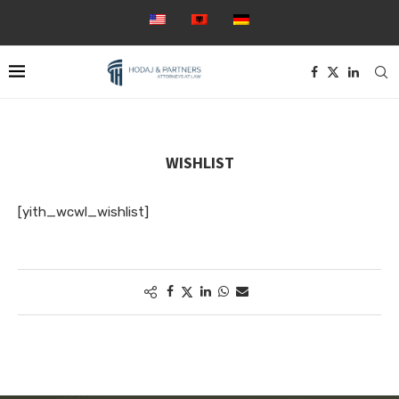
WISHLIST
[yith_wcwl_wishlist]