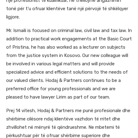
një profesionist të kualifikuar, ne thellojmë angazhimin
tonë për t'u ofruar klientëve tanë një përvojë të shkëlqyer
ligjore.
Mr. Ismaili is focused on criminal law, civil law and tax law. In
addition to practical work engagements at the Basic Court
of Pristina, he has also worked as a lecturer on subjects
from the justice system in Kosovo. Our new colleague will
be involved in various legal matters and will provide
specialized advice and efficient solutions to the needs of
our valued clients. Hodaj & Partners continues to be a
preferred office for young professionals and we are
pleased to have lawyer Lirim as part of our team.
Prej 14 vitesh, Hodaj & Partners me punë profesionale dhe
shërbime cilësore ndaj klientëve vazhdon të rritet dhe
zhvillohet në mënyrë të qëndrueshme. Ne mbetemi të
përkushtuar për të ofruar shërbime superiore dhe