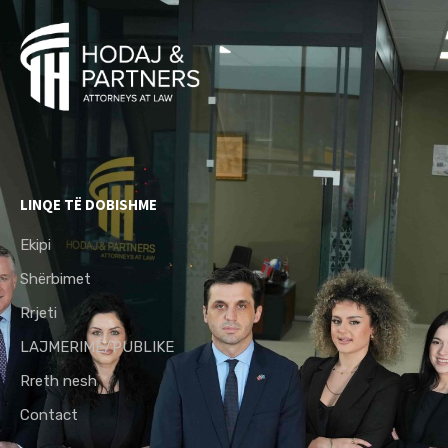
LINQE TË DOBISHME
Ekipi
Shërbimet
Rrjeti
LAJMERIME/PUBLIKE
Rreth nesh
Contact