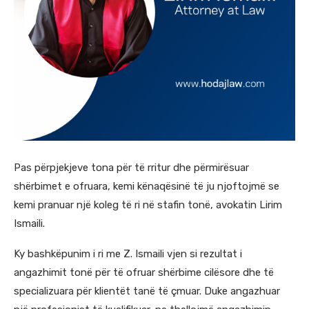
Pas përpjekjeve tona për të rritur dhe përmirësuar
shërbimet e ofruara, kemi kënaqësinë të ju njoftojmë se
kemi pranuar një koleg të ri në stafin tonë, avokatin Lirim
Ismaili.
Ky bashkëpunim i ri me Z. Ismaili vjen si rezultat i
angazhimit tonë për të ofruar shërbime cilësore dhe të
specializuara për klientët tanë të çmuar. Duke angazhuar