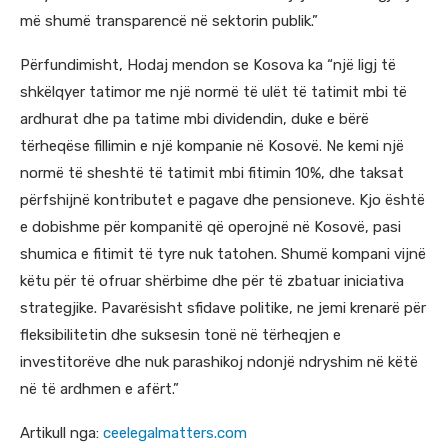
më shumë transparencë në sektorin publik.”
Përfundimisht, Hodaj mendon se Kosova ka “një ligj të
shkëlqyer tatimor me një normë të ulët të tatimit mbi të
ardhurat dhe pa tatime mbi dividendin, duke e bërë
tërheqëse fillimin e një kompanie në Kosovë. Ne kemi një
normë të sheshtë të tatimit mbi fitimin 10%, dhe taksat
përfshijnë kontributet e pagave dhe pensioneve. Kjo është
e dobishme për kompanitë që operojnë në Kosovë, pasi
shumica e fitimit të tyre nuk tatohen. Shumë kompani vijnë
këtu për të ofruar shërbime dhe për të zbatuar iniciativa
strategjike. Pavarësisht sfidave politike, ne jemi krenarë për
fleksibilitetin dhe suksesin tonë në tërheqjen e
investitorëve dhe nuk parashikoj ndonjë ndryshim në këtë
në të ardhmen e afërt.”
Artikull nga:
ceelegalmatters.com