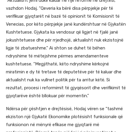
“Aktualisht jemi duke kaluar në një reformë në drejtësi,”
vazhdon Hodaj. “Qeveria ka bërë disa përpjekje për të
verifikuar gjyqtarët në bazë të opinionit të Komisionit të
Venecias, por këto përpjekje janë kundërshtuar në Gjykatën
Kushtetuese. Gjykata ka vendosur që ligjet në fjalë janë
jokushtetuese dhe për rrjedhojë, aktualisht nuk ekzistojnë
ligje të zbatueshme.” Ai shton se duhet të bëhen
ndryshime të mëtejshme përmes amendamenteve
kushtetuese. “Megjithatë, këto ndryshime kërkojnë
miratimin e dy të tretave të deputetëve për të kaluar dhe
aktualisht nuk ka vullnet politik për ta arritur këtë. Si
rezultat, procesi i reformimit të gjyqësorit dhe verifikimit të
gjyqtarëve është bllokuar për momentin.”
Ndërsa për çështjen e drejtësisë, Hodaj vëren se “tashmë
ekziston një Gjykatë Ekonomike plotësisht funksionale që
funksionon në mënyrë efikase me gjyqtarë më