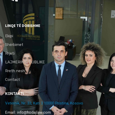
LINQE TË DOBISHME
Ekipi
Shërbimet
Rrjeti
LAJMERIME/PUBLIKE
Rreth nesh
Contact
KONTAKTI
Veternik, Nr. 33, Kati 3 10000 Pristina, Kosovo
Email:
info@hodajlaw.com