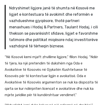
Ndryshimet ligjore janë të shumta në Kosovë me
ligjet e kontestuara të avokimit dhe reformën e
vazhdueshme gjyqësore, thotë partneri
menaxhues i Hodaj & Partners, Taulant Hodaj, i cili
thekson se pavarësisht sfidave, ligjet e favorshme
tatimore dhe politikat miqësore ndaj investitorëve
vazhdojnë të tërheqin biznese.
“Në Kosovë kemi mjaft zhvillime ligjore,” fillon Hodaj. “Ndër
të tjera, ka një pretendim të dukshëm nga Oda e
Avokatëve të Kosovës në Gjykatën Kushtetuese të
Kosovës për të kontestuar ligjin e avokatisë. Oda e
Avokatëve të Kosovës argumenton se nuk ka dispozita të
qarta se kur ndërpriten licencat e avokatëve dhe nuk ka
mjete juridike për të kundërshtuar vendimet.”