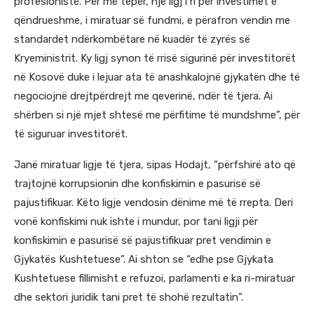
profesionistë. Për më tepër, një ligj i ri për investimet e
qëndrueshme, i miratuar së fundmi, e përafron vendin me
standardet ndërkombëtare në kuadër të zyrës së
Kryeministrit. Ky ligj synon të rrisë sigurinë për investitorët
në Kosovë duke i lejuar ata të anashkalojnë gjykatën dhe të
negociojnë drejtpërdrejt me qeverinë, ndër të tjera. Ai
shërben si një mjet shtesë me përfitime të mundshme”, për
të siguruar investitorët.
Janë miratuar ligje të tjera, sipas Hodajt, “përfshirë ato që
trajtojnë korrupsionin dhe konfiskimin e pasurisë së
pajustifikuar. Këto ligje vendosin dënime më të rrepta. Deri
vonë konfiskimi nuk ishte i mundur, por tani ligji për
konfiskimin e pasurisë së pajustifikuar pret vendimin e
Gjykatës Kushtetuese”. Ai shton se “edhe pse Gjykata
Kushtetuese fillimisht e refuzoi, parlamenti e ka ri-miratuar
dhe sektori juridik tani pret të shohë rezultatin”.