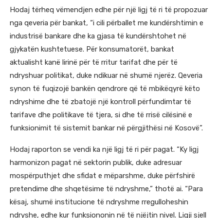
Hodaj tërheq vëmendjen edhe për një ligj të ri të propozuar
nga qeveria për bankat, “i cili përballet me kundërshtimin e
industrisë bankare dhe ka gjasa të kundërshtohet në
gjykatën kushtetuese. Për konsumatorët, bankat
aktualisht kanë lirinë për të rritur tarifat dhe për të
ndryshuar politikat, duke ndikuar në shumë njerëz. Qeveria
synon të fuqizojë bankën qendrore që të mbikëqyrë këto
ndryshime dhe të zbatojë një kontroll përfundimtar të
tarifave dhe politikave të tjera, si dhe të rrisë cilësinë e
funksionimit të sistemit bankar në përgjithësi në Kosovë”.
Hodaj raporton se vendi ka një ligj të ri për pagat. “Ky ligj
harmonizon pagat në sektorin publik, duke adresuar
mospërputhjet dhe sfidat e mëparshme, duke përfshirë
pretendime dhe shqetësime të ndryshme,” thotë ai. “Para
kësaj, shumë institucione të ndryshme rregulloheshin
ndryshe, edhe kur funksiononin në të njëjtin nivel. Ligji sjell