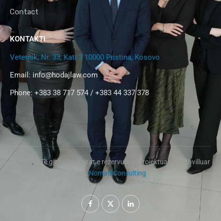
Contact
KONTAKTI
Veternik, Nr. 33, Kati 3 10000 Pristina, Kosovo
Email:
info@hodajlaw.com
Phone: +383 38 717 574 / +383 44 337 378
@2024 – Të gjitha të drejtat e rezervuara. Projektuar dhe zhvilluar
nga
Nomad Consulting