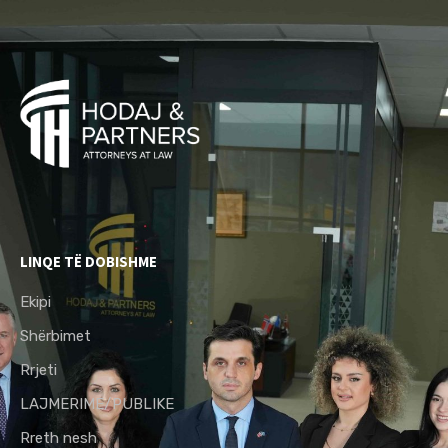
LINQE TË DOBISHME
Ekipi
Shërbimet
Rrjeti
LAJMERIME/PUBLIKE
Rreth nesh