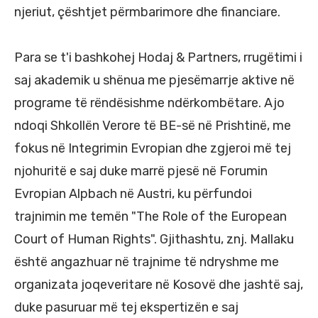
njeriut, çështjet përmbarimore dhe financiare.
Para se t'i bashkohej Hodaj & Partners, rrugëtimi i
saj akademik u shënua me pjesëmarrje aktive në
programe të rëndësishme ndërkombëtare. Ajo
ndoqi Shkollën Verore të BE-së në Prishtinë, me
fokus në Integrimin Evropian dhe zgjeroi më tej
njohuritë e saj duke marrë pjesë në Forumin
Evropian Alpbach në Austri, ku përfundoi
trajnimin me temën "The Role of the European
Court of Human Rights". Gjithashtu, znj. Mallaku
është angazhuar në trajnime të ndryshme me
organizata joqeveritare në Kosovë dhe jashtë saj,
duke pasuruar më tej ekspertizën e saj