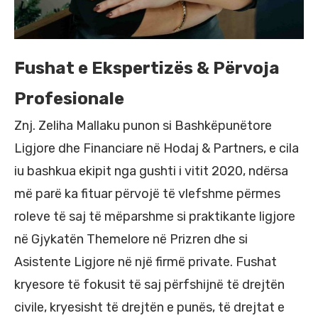
Fushat e Ekspertizës & Përvoja
Profesionale
Znj. Zeliha Mallaku punon si Bashkëpunëtore
Ligjore dhe Financiare në Hodaj & Partners, e cila
iu bashkua ekipit nga gushti i vitit 2020, ndërsa
më parë ka fituar përvojë të vlefshme përmes
roleve të saj të mëparshme si praktikante ligjore
në Gjykatën Themelore në Prizren dhe si
Asistente Ligjore në një firmë private. Fushat
kryesore të fokusit të saj përfshijnë të drejtën
civile, kryesisht të drejtën e punës, të drejtat e