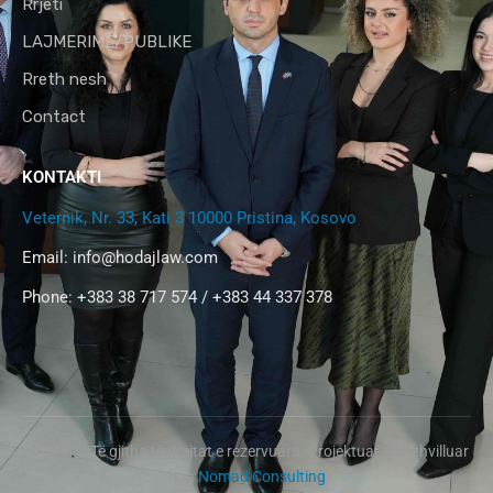
Rrjeti
LAJMERIME/PUBLIKE
Rreth nesh
Contact
KONTAKTI
Veternik, Nr. 33, Kati 3 10000 Pristina, Kosovo
Email:
info@hodajlaw.com
Phone: +383 38 717 574 / +383 44 337 378
@2024 – Të gjitha të drejtat e rezervuara. Projektuar dhe zhvilluar
nga
Nomad Consulting