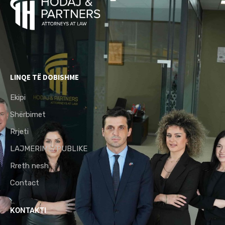
LINQE TË DOBISHME
Ekipi
Shërbimet
Rrjeti
LAJMERIME/PUBLIKE
Rreth nesh
Contact
KONTAKTI