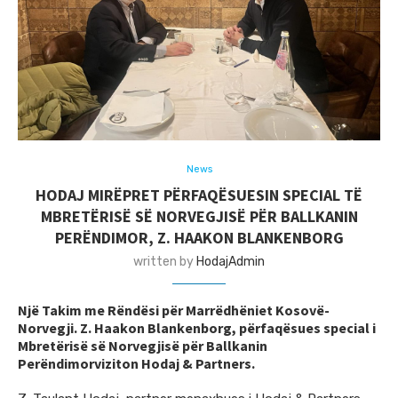
News
HODAJ MIRËPRET PËRFAQËSUESIN SPECIAL TË
MBRETËRISË SË NORVEGJISË PËR BALLKANIN
PERËNDIMOR, Z. HAAKON BLANKENBORG
written by
HodajAdmin
Një Takim me Rëndësi për Marrëdhëniet Kosovë-
Norvegji. Z. Haakon Blankenborg, përfaqësues special i
Mbretërisë së Norvegjisë për Ballkanin
Perëndimorviziton Hodaj & Partners.