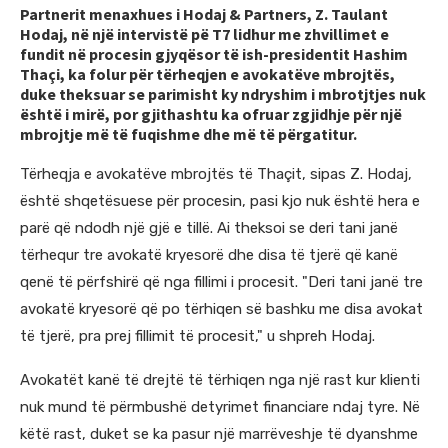
Partnerit menaxhues i Hodaj & Partners, Z. Taulant
Hodaj, në një intervistë pë T7 lidhur me zhvillimet e
fundit në procesin gjyqësor të ish-presidentit Hashim
Thaçi, ka folur për tërheqjen e avokatëve mbrojtës,
duke theksuar se parimisht ky ndryshim i mbrotjtjes nuk
është i mirë, por gjithashtu ka ofruar zgjidhje për një
mbrojtje më të fuqishme dhe më të përgatitur.
Tërheqja e avokatëve mbrojtës të Thaçit, sipas Z. Hodaj,
është shqetësuese për procesin, pasi kjo nuk është hera e
parë që ndodh një gjë e tillë. Ai theksoi se deri tani janë
tërhequr tre avokatë kryesorë dhe disa të tjerë që kanë
qenë të përfshirë që nga fillimi i procesit. "Deri tani janë tre
avokatë kryesorë që po tërhiqen së bashku me disa avokat
të tjerë, pra prej fillimit të procesit," u shpreh Hodaj.
Avokatët kanë të drejtë të tërhiqen nga një rast kur klienti
nuk mund të përmbushë detyrimet financiare ndaj tyre. Në
këtë rast, duket se ka pasur një marrëveshje të dyanshme