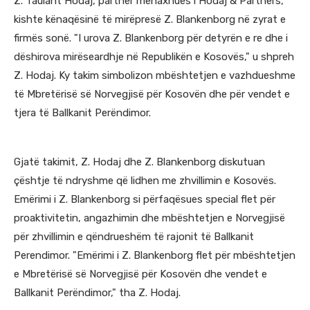
Z. Taulant Hodaj, partner menaxhues i Hodaj & Partners,
kishte kënaqësinë të mirëpresë Z. Blankenborg në zyrat e
firmës sonë. "I urova Z. Blankenborg për detyrën e re dhe i
dëshirova mirëseardhje në Republikën e Kosovës," u shpreh
Z. Hodaj. Ky takim simbolizon mbështetjen e vazhdueshme
të Mbretërisë së Norvegjisë për Kosovën dhe për vendet e
tjera të Ballkanit Perëndimor.
Gjatë takimit, Z. Hodaj dhe Z. Blankenborg diskutuan
çështje të ndryshme që lidhen me zhvillimin e Kosovës.
Emërimi i Z. Blankenborg si përfaqësues special flet për
proaktivitetin, angazhimin dhe mbështetjen e Norvegjisë
për zhvillimin e qëndrueshëm të rajonit të Ballkanit
Perendimor. "Emërimi i Z. Blankenborg flet për mbështetjen
e Mbretërisë së Norvegjisë për Kosovën dhe vendet e
Ballkanit Perëndimor," tha Z. Hodaj.