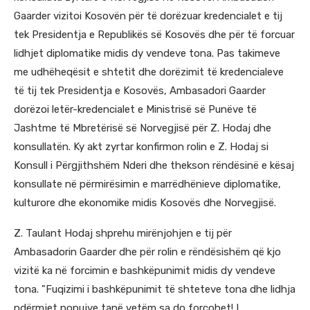
Gaarder vizitoi Kosovën për të dorëzuar kredencialet e tij
tek Presidentja e Republikës së Kosovës dhe për të forcuar
lidhjet diplomatike midis dy vendeve tona. Pas takimeve
me udhëheqësit e shtetit dhe dorëzimit të kredencialeve
të tij tek Presidentja e Kosovës, Ambasadori Gaarder
dorëzoi letër-kredencialet e Ministrisë së Punëve të
Jashtme të Mbretërisë së Norvegjisë për Z. Hodaj dhe
konsullatën. Ky akt zyrtar konfirmon rolin e Z. Hodaj si
Konsull i Përgjithshëm Nderi dhe thekson rëndësinë e kësaj
konsullate në përmirësimin e marrëdhënieve diplomatike,
kulturore dhe ekonomike midis Kosovës dhe Norvegjisë.
Z. Taulant Hodaj shprehu mirënjohjen e tij për
Ambasadorin Gaarder dhe për rolin e rëndësishëm që kjo
vizitë ka në forcimin e bashkëpunimit midis dy vendeve
tona. "Fuqizimi i bashkëpunimit të shteteve tona dhe lidhja
ndërmjet popujve tanë vetëm sa do forcohet! I