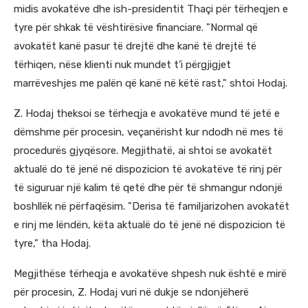
midis avokatëve dhe ish-presidentit Thaçi për tërheqjen e
tyre për shkak të vështirësive financiare. "Normal që
avokatët kanë pasur të drejtë dhe kanë të drejtë të
tërhiqen, nëse klienti nuk mundet t’i përgjigjet
marrëveshjes me palën që kanë në këtë rast," shtoi Hodaj.
Z. Hodaj theksoi se tërheqja e avokatëve mund të jetë e
dëmshme për procesin, veçanërisht kur ndodh në mes të
procedurës gjyqësore. Megjithatë, ai shtoi se avokatët
aktualë do të jenë në dispozicion të avokatëve të rinj për
të siguruar një kalim të qetë dhe për të shmangur ndonjë
boshllëk në përfaqësim. "Derisa të familjarizohen avokatët
e rinj me lëndën, këta aktualë do të jenë në dispozicion të
tyre," tha Hodaj.
Megjithëse tërheqja e avokatëve shpesh nuk është e mirë
për procesin, Z. Hodaj vuri në dukje se ndonjëherë