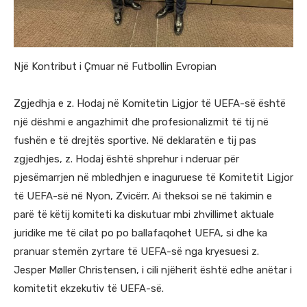
Një Kontribut i Çmuar në Futbollin Evropian
Zgjedhja e z. Hodaj në Komitetin Ligjor të UEFA-së është
një dëshmi e angazhimit dhe profesionalizmit të tij në
fushën e të drejtës sportive. Në deklaratën e tij pas
zgjedhjes, z. Hodaj është shprehur i nderuar për
pjesëmarrjen në mbledhjen e inaguruese të Komitetit Ligjor
të UEFA-së në Nyon, Zvicërr. Ai theksoi se në takimin e
parë të këtij komiteti ka diskutuar mbi zhvillimet aktuale
juridike me të cilat po po ballafaqohet UEFA, si dhe ka
pranuar stemën zyrtare të UEFA-së nga kryesuesi z.
Jesper Møller Christensen, i cili njëherit është edhe anëtar i
komitetit ekzekutiv të UEFA-së.