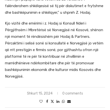
falënderohem shkëlqesisë së tij për diskutimet e frytshme
dhe bashkëpunimin e shkëlqyer," u shpreh Z. Hodaj.
Kjo vizitë dhe emërimi i z. Hodaj si Konsull Nderi i
Përgjithsëm i Mbretërisë së Norvegjisë në Kosovë, shënon
një moment të rëndësishëm për Hodaj & Partners.
Përcaktimi i selisë sonë si konsullatë e Norvegjisë jo vetëm
që rrit prestigjin e firmës sonë, por gjithashtu ofron një
platformë të re për të kontribuar në zhvillimin e
marrëdhënieve ndërkombëtare dhe për të promovuar
bashkëpunimin ekonomik dhe kulturor midis Kosovës dhe
Norvegjisë.
Shkurt 15, 2024
0 comments