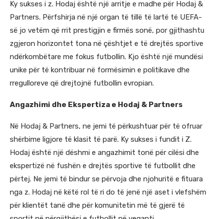
Ky sukses i z. Hodaj është një arritje e madhe për Hodaj &
Partners. Përfshirja në një organ të tillë të lartë të UEFA-
së jo vetëm që rrit prestigjin e firmës sonë, por gjithashtu
zgjeron horizontet tona në çështjet e të drejtës sportive
ndërkombëtare me fokus futbollin. Kjo është një mundësi
unike për të kontribuar në formësimin e politikave dhe
rregulloreve që drejtojnë futbollin evropian.
Angazhimi dhe Ekspertiza e Hodaj & Partners
Në Hodaj & Partners, ne jemi të përkushtuar për të ofruar
shërbime ligjore të klasit të parë. Ky sukses i fundit i Z.
Hodaj është një dëshmi e angazhimit tonë për cilësi dhe
ekspertizë në fushën e drejtës sportive të futbollit dhe
përtej. Ne jemi të bindur se përvoja dhe njohuritë e fituara
nga z. Hodaj në këtë rol të ri do të jenë një aset i vlefshëm
për klientët tanë dhe për komunitetin më të gjerë të
sportit në përgjithësi e futbollit në veqanti.