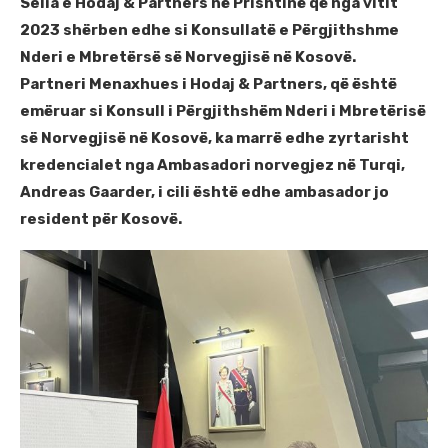
Selia e Hodaj & Partners në Prishtinë që nga vitit
2023 shërben edhe si Konsullatë e Përgjithshme
Nderi e Mbretërsë së Norvegjisë në Kosovë.
Partneri Menaxhues i Hodaj & Partners, që është
emëruar si Konsull i Përgjithshëm Nderi i Mbretërisë
së Norvegjisë në Kosovë, ka marrë edhe zyrtarisht
kredencialet nga Ambasadori norvegjez në Turqi,
Andreas Gaarder, i cili është edhe ambasador jo
resident për Kosovë.