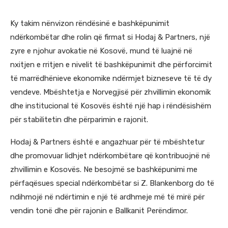
Ky takim nënvizon rëndësinë e bashkëpunimit
ndërkombëtar dhe rolin që firmat si Hodaj & Partners, një
zyre e njohur avokatie në Kosovë, mund të luajnë në
nxitjen e rritjen e nivelit të bashkëpunimit dhe përforcimit
të marrëdhënieve ekonomike ndërmjet bizneseve të të dy
vendeve. Mbështetja e Norvegjisë për zhvillimin ekonomik
dhe institucional të Kosovës është një hap i rëndësishëm
për stabilitetin dhe përparimin e rajonit.
Hodaj & Partners është e angazhuar për të mbështetur
dhe promovuar lidhjet ndërkombëtare që kontribuojnë në
zhvillimin e Kosovës. Ne besojmë se bashkëpunimi me
përfaqësues special ndërkombëtar si Z. Blankenborg do të
ndihmojë në ndërtimin e një të ardhmeje më të mirë për
vendin tonë dhe për rajonin e Ballkanit Perëndimor.