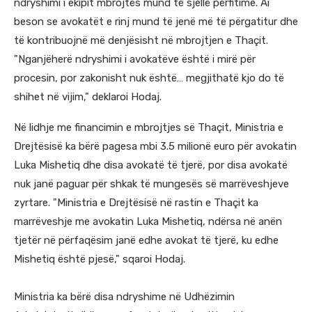
ndryshimi i ekipit mbrojtës mund të sjellë përfitime. Ai
beson se avokatët e rinj mund të jenë më të përgatitur dhe
të kontribuojnë më denjësisht në mbrojtjen e Thaçit.
"Nganjëherë ndryshimi i avokatëve është i mirë për
procesin, por zakonisht nuk është… megjithatë kjo do të
shihet në vijim," deklaroi Hodaj.
Në lidhje me financimin e mbrojtjes së Thaçit, Ministria e
Drejtësisë ka bërë pagesa mbi 3.5 milionë euro për avokatin
Luka Mishetiq dhe disa avokatë të tjerë, por disa avokatë
nuk janë paguar për shkak të mungesës së marrëveshjeve
zyrtare. "Ministria e Drejtësisë në rastin e Thaçit ka
marrëveshje me avokatin Luka Mishetiq, ndërsa në anën
tjetër në përfaqësim janë edhe avokat të tjerë, ku edhe
Mishetiq është pjesë," sqaroi Hodaj.
Ministria ka bërë disa ndryshime në Udhëzimin