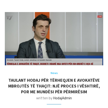
News
TAULANT HODAJ PËR TËRHEQJEN E AVOKATËVE
MBROJTËS TË THAÇIT: NJË PROCES I VËSHTIRË,
POR ME MUNDËSI PËR PËRMIRËSIM
written by
HodajAdmin