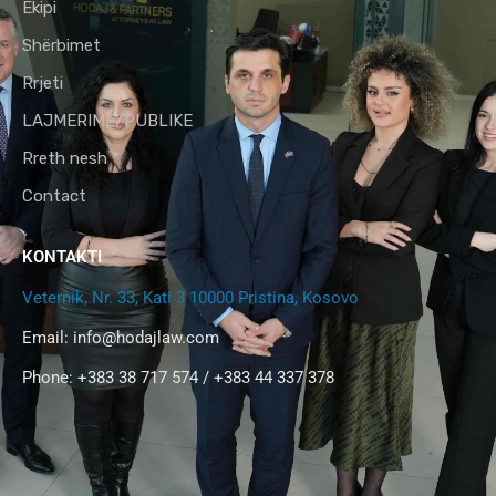
Ekipi
Shërbimet
Rrjeti
LAJMERIME/PUBLIKE
Rreth nesh
Contact
KONTAKTI
Veternik, Nr. 33, Kati 3 10000 Pristina, Kosovo
Email:
info@hodajlaw.com
Phone: +383 38 717 574 / +383 44 337 378