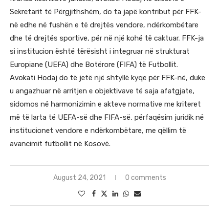
Sekretarit të Përgjithshëm, do ta japë kontribut për FFK-
në edhe në fushën e të drejtës vendore, ndërkombëtare
dhe të drejtës sportive, për në një kohë të caktuar. FFK-ja
si institucion është tërësisht i integruar në strukturat
Europiane (UEFA) dhe Botërore (FIFA) të Futbollit.
Avokati Hodaj do të jetë një shtyllë kyqe për FFK-në, duke
u angazhuar në arritjen e objektivave të saja afatgjate,
sidomos në harmonizimin e akteve normative me kriteret
më të larta të UEFA-së dhe FIFA-së, përfaqësim juridik në
institucionet vendore e ndërkombëtare, me qëllim të
avancimit futbollit në Kosovë.
August 24, 2021
0 comments