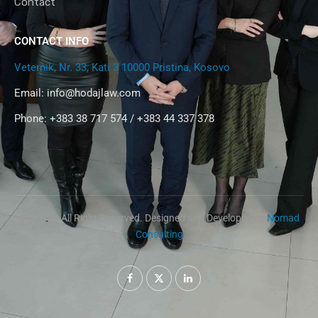
Contact
CONTACT INFO
Veternik, Nr. 33, Kati 3 10000 Pristina, Kosovo
Email:
info@hodajlaw.com
Phone: +383 38 717 574 / +383 44 337 378
@2024 – All Right Reserved. Designed and Developed by
Nomad
Consulting