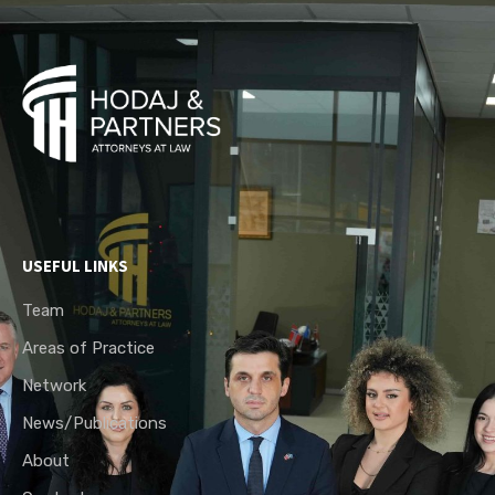
USEFUL LINKS
Team
Areas of Practice
Network
News/Publications
About