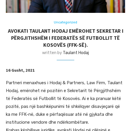
Uncategorized
AVOKATI TAULANT HODAJ EMËROHET SEKRETAR I
PËRGJITHSHËM I FEDERATËS SË FUTBOLLIT TË
KOSOVËS (FFK-SË).
written by
Taulant Hodaj
16 Gusht, 2021
Partneri menaxhues i Hodaj & Partners, Law Firm, Taulant
Hodaj, emërohet në pozitën e Sekretarit të Përgjithshëm
të Federatës së Futbollit të Kosovës. Ai e ka pranuar këtë
pozitë, pas një bashkëpunimi të shkëlqyer disavjeçarë që
ka me FFK-në, duke e përfaqësuar atë në gjykata dhe
institucione vendore dhe ndërkombëtare.
Krahas këshillave juridike, avokati Hodaj në cilësinë e