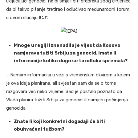
uključujući genocid, ne bi smjeli biti prepreka zbog činjenice
da bi takvo pitanje tretirao i odlučivao međunarodni forum,
u ovom slučaju ICJ“.
(EPA)
Mnoge u regiji iznenadila je vijest da Kosovo
namjerava tužiti Srbiju za genocid. Imate li
informacije koliko dugo se ta odluka spremala?
– Nemam informacija u vezi s vremenskim okvirom u kojem
je ova ideja planirana, ali svjestan sam da se o tome
razgovara već neko vrijeme. Sad je postalo poznato da
Vlada planira tužiti Srbiju za genocid ili namjeru počinjenja
genocida.
Znate li koji konkretni događaji će biti
obuhvaćeni tužbom?