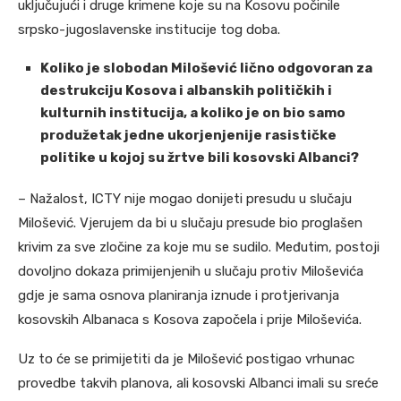
uključujući i druge krimene koje su na Kosovu počinile
srpsko-jugoslavenske institucije tog doba.
Koliko je slobodan Milošević lično odgovoran za
destrukciju Kosova i albanskih političkih i
kulturnih institucija, a koliko je on bio samo
produžetak jedne ukorjenjenije rasističke
politike u kojoj su žrtve bili kosovski Albanci?
– Nažalost, ICTY nije mogao donijeti presudu u slučaju
Milošević. Vjerujem da bi u slučaju presude bio proglašen
krivim za sve zločine za koje mu se sudilo. Međutim, postoji
dovoljno dokaza primijenjenih u slučaju protiv Miloševića
gdje je sama osnova planiranja iznude i protjerivanja
kosovskih Albanaca s Kosova započela i prije Miloševića.
Uz to će se primijetiti da je Milošević postigao vrhunac
provedbe takvih planova, ali kosovski Albanci imali su sreće