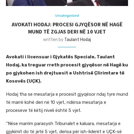
Uncategorized
AVOKATI HODAJ: PROCESI GJYQËSOR NË HAGË
MUND TË ZGJAS DERI NË 10 VJET
written by
Taulant Hodaj
Avokati i licensuar i Gjykatës Speciale, Taulant
Hodaj, ka treguar rreth procesit gjyqësor në Hagë ku
po gjykohen ish drejtuesit e Ushtrisë Çlirimtare të
Kosovës (UÇK).
Hodaj tha se mesatarja e procesit gjyqësor ndaj tyre mund
të marrë kohë deri në 10 vjet, ndërsa mesatarja e
proceseve të këtij niveli është 5 vjet.
“Nëse marrim parasysh Tribunalet e kaluara, mesatarja e
gjykimit do të jetë 5 vjet, derisa për ish-liderët e UÇK-së