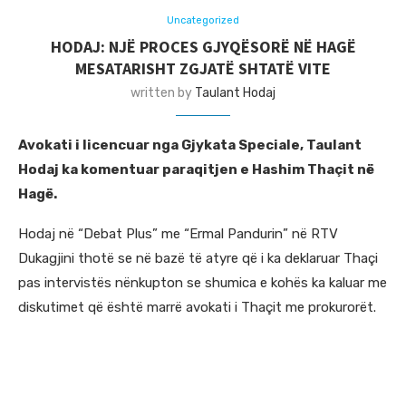
Uncategorized
HODAJ: NJË PROCES GJYQËSORË NË HAGË
MESATARISHT ZGJATË SHTATË VITE
written by
Taulant Hodaj
Avokati i licencuar nga Gjykata Speciale, Taulant
Hodaj ka komentuar paraqitjen e Hashim Thaçit në
Hagë.
Hodaj në “Debat Plus” me “Ermal Pandurin” në RTV
Dukagjini thotë se në bazë të atyre që i ka deklaruar Thaçi
pas intervistës nënkupton se shumica e kohës ka kaluar me
diskutimet që është marrë avokati i Thaçit me prokurorët.