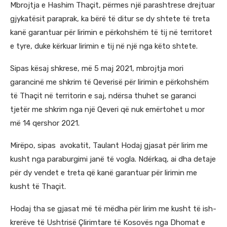
Mbrojtja e Hashim Thaçit, përmes një parashtrese drejtuar
gjykatësit paraprak, ka bërë të ditur se dy shtete të treta
kanë garantuar për lirimin e përkohshëm të tij në territoret
e tyre, duke kërkuar lirimin e tij në një nga këto shtete.
Sipas kësaj shkrese, më 5 maj 2021, mbrojtja mori
garancinë me shkrim të Qeverisë për lirimin e përkohshëm
të Thaçit në territorin e saj, ndërsa thuhet se garanci
tjetër me shkrim nga një Qeveri që nuk emërtohet u mor
më 14 qershor 2021.
Mirëpo, sipas avokatit, Taulant Hodaj gjasat për lirim me
kusht nga paraburgimi janë të vogla. Ndërkaq, ai dha detaje
për dy vendet e treta që kanë garantuar për lirimin me
kusht të Thaçit.
Hodaj tha se gjasat më të mëdha për lirim me kusht të ish-
krerëve të Ushtrisë Çlirimtare të Kosovës nga Dhomat e