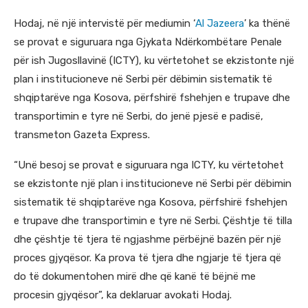
Hodaj, në një intervistë për mediumin ‘
Al Jazeera
’ ka thënë
se provat e siguruara nga Gjykata Ndërkombëtare Penale
për ish Jugosllavinë (ICTY), ku vërtetohet se ekzistonte një
plan i institucioneve në Serbi për dëbimin sistematik të
shqiptarëve nga Kosova, përfshirë fshehjen e trupave dhe
transportimin e tyre në Serbi, do jenë pjesë e padisë,
transmeton Gazeta Express.
“Unë besoj se provat e siguruara nga ICTY, ku vërtetohet
se ekzistonte një plan i institucioneve në Serbi për dëbimin
sistematik të shqiptarëve nga Kosova, përfshirë fshehjen
e trupave dhe transportimin e tyre në Serbi. Çështje të tilla
dhe çështje të tjera të ngjashme përbëjnë bazën për një
proces gjyqësor. Ka prova të tjera dhe ngjarje të tjera që
do të dokumentohen mirë dhe që kanë të bëjnë me
procesin gjyqësor”, ka deklaruar avokati Hodaj.