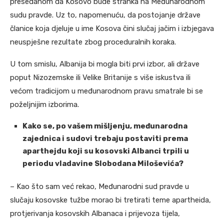
presedanom da Kosovo bude stranka na Međunarodnom
sudu pravde. Uz to, napomenuću, da postojanje države
članice koja djeluje u ime Kosova čini slučaj jačim i izbjegava
neuspješne rezultate zbog proceduralnih koraka.
U tom smislu, Albanija bi mogla biti prvi izbor, ali države
poput Nizozemske ili Velike Britanije s više iskustva ili
većom tradicijom u međunarodnom pravu smatrale bi se
poželjnijim izborima.
Kako se, po vašem mišljenju, međunarodna
zajednica i sudovi trebaju postaviti prema
aparthejdu koji su kosovski Albanci trpili u
periodu vladavine Slobodana Miloševića?
– Kao što sam već rekao, Međunarodni sud pravde u
slučaju kosovske tužbe morao bi tretirati teme apartheida,
protjerivanja kosovskih Albanaca i prijevoza tijela,