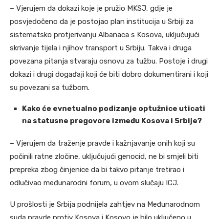
– Vjerujem da dokazi koje je pružio MKSJ, gdje je
posvjedočeno da je postojao plan institucija u Srbiji za
sistematsko protjerivanju Albanaca s Kosova, uključujući
skrivanje tijela i njihov transport u Srbiju. Takva i druga
povezana pitanja stvaraju osnovu za tužbu. Postoje i drugi
dokazi i drugi događaji koji će biti dobro dokumentirani i koji
su povezani sa tužbom.
Kako će evnetualno podizanje optužnice uticati
na statusne pregovore između Kosova i Srbije?
– Vjerujem da traženje pravde i kažnjavanje onih koji su
počinili ratne zločine, uključujući genocid, ne bi smjeli biti
prepreka zbog činjenice da bi takvo pitanje tretirao i
odlučivao međunarodni forum, u ovom slučaju ICJ.
U prošlosti je Srbija podnijela zahtjev na Međunarodnom
suda pravde protiv Kosova i Kosovo je bilo uključeno u