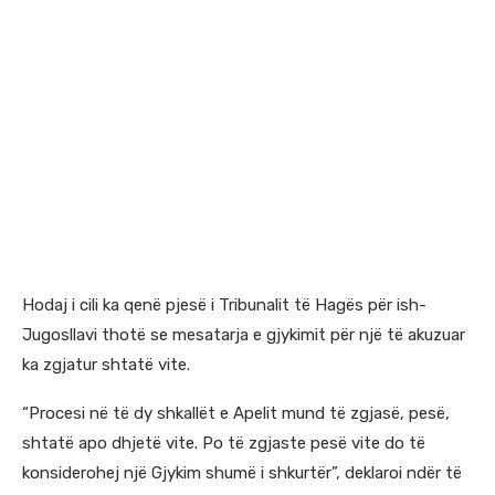
Hodaj i cili ka qenë pjesë i Tribunalit të Hagës për ish-
Jugosllavi thotë se mesatarja e gjykimit për një të akuzuar
ka zgjatur shtatë vite.
“Procesi në të dy shkallët e Apelit mund të zgjasë, pesë,
shtatë apo dhjetë vite. Po të zgjaste pesë vite do të
konsiderohej një Gjykim shumë i shkurtër”, deklaroi ndër të