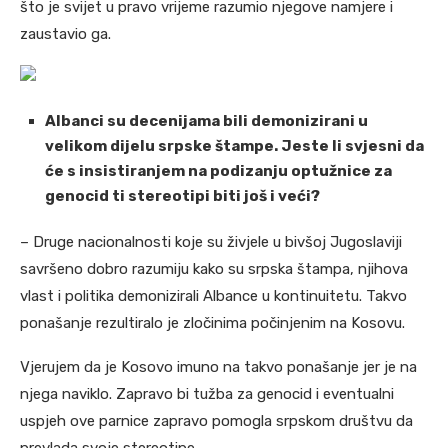
što je svijet u pravo vrijeme razumio njegove namjere i
zaustavio ga.
Albanci su decenijama bili demonizirani u
velikom dijelu srpske štampe. Jeste li svjesni da
će s insistiranjem na podizanju optužnice za
genocid ti stereotipi biti još i veći?
– Druge nacionalnosti koje su živjele u bivšoj Jugoslaviji
savršeno dobro razumiju kako su srpska štampa, njihova
vlast i politika demonizirali Albance u kontinuitetu. Takvo
ponašanje rezultiralo je zločinima počinjenim na Kosovu.
Vjerujem da je Kosovo imuno na takvo ponašanje jer je na
njega naviklo. Zapravo bi tužba za genocid i eventualni
uspjeh ove parnice zapravo pomogla srpskom društvu da