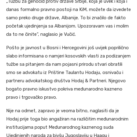
„Tužbu za genocid protiv države Srbije, koja je uvek i koja i
danas formalno pravno postoji na KiM, možete da izvedete
samo preko druge države, Albanije. To bi značilo de fakto
početak ujedinjenja sa Albanijom. Upozoravam vas i molim
da to ne činite“, naglasio je Vučić.
Pošto je javnost u Bosni i Hercegovini još uvijek poprilično
slabo informisana o namjeri kosovskih vlasti za podizanjem
tužbe sa pitanjem da nam pojasni prirodu stvari obratili
smo se advokatu iz Prištine Taulantu Hodaju, osnivaču i
partneru advokatskog društva Hodaj & Partneri. Njegovo
bogato pravno iskustvo pokriva međunarodno kazneno
pravo i trgovačko pravo.
Nije na odmet, zapravo je veoma bitno, naglasiti da je
Hodaj prije toga bio angažiran na različitim međunarodnim
institucijama poput Međunarodnog kaznenog suda
Ujedinjenih naroda za bivšu Jugoslaviju u Haagu i