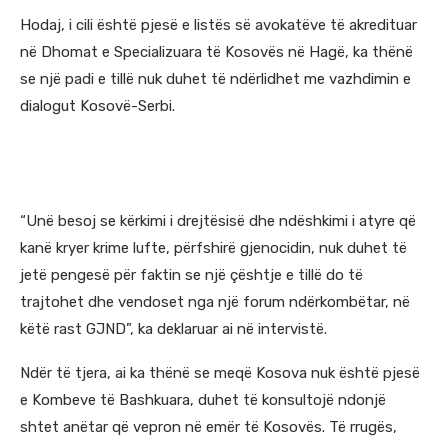
Hodaj, i cili është pjesë e listës së avokatëve të akredituar
në Dhomat e Specializuara të Kosovës në Hagë, ka thënë
se një padi e tillë nuk duhet të ndërlidhet me vazhdimin e
dialogut Kosovë-Serbi.
“Unë besoj se kërkimi i drejtësisë dhe ndëshkimi i atyre që
kanë kryer krime lufte, përfshirë gjenocidin, nuk duhet të
jetë pengesë për faktin se një çështje e tillë do të
trajtohet dhe vendoset nga një forum ndërkombëtar, në
këtë rast GJND”, ka deklaruar ai në intervistë.
Ndër të tjera, ai ka thënë se meqë Kosova nuk është pjesë
e Kombeve të Bashkuara, duhet të konsultojë ndonjë
shtet anëtar që vepron në emër të Kosovës. Të rrugës,