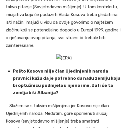
takvo pitanje (Savjetodavno mišljenje). U tom kontekstu,
inicijativu koju će poduzeti Vlada Kosova treba gledati na
isti način, imajući u vidu da ovdje govorimo o najtežem
zločinu koji se potencijalno dogodio u Europi 1999. godine i
o rješavanju ovog pitanja, sve strane bi trebale biti
zainteresirane.
(EPA)
Pošto Kosovo niije član Ujedinjenih naroda
pravnici kažu da je potrebno da nađu zemlju koja
bi optužnicu podnijela u njeno ime. Da li će ta
zemlja biti Albanija?
– Slažem se s takvim mišljenjima jer Kosovo nije član
Ujedinjenih naroda. Međutim, gore spomenuti slučaj
Kosova (savjetodavno mišljenje) treba smatrati