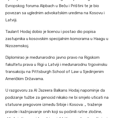
Evropskog foruma Alpbach u Beču i Prištini te je bio
povezan sa uglednim advokatskim uredima na Kosovu i
Latviji.
Taulant Hodaj dobio je licencu i postao dio popisa
zastupnika u kosovskim specijalnim komorama u Haagu u
Nizozemskoj.
Diplomirao je međunarodno javno pravo na Rigskom
fakultetu prava u Rigi u Latviji i međunarodnu trgovinsku
transakciju na Pittsburgh School of Law u Sjedinjenim
Američkim Državama.
U razgovoru za Al Jazeera Balkans Hodaj napominje da
podizanje tužbe za genocid nikako ne bi smjelo uticati na
statusne pregovore između Srbije i Kosova: „ traženje
pravde i kažnjavanje onih koji su počinili ratne zločine,