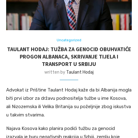
Uncategorized
TAULANT HODAJ: TUŽBA ZA GENOCID OBUHVATIĆE
PROGON ALBANACA, SKRIVANJE TIJELA I
TRANSPORT U SRBIJU
written by
Taulant Hodaj
Advokat iz Prištine Taulant Hodaj kaže da bi Albanija mogla
biti prvi izbor za državu podnositelja tužbe u ime Kosova,
ali Nizozemska ili Velika Britanija su poželjnije zbog iskustva
u takvim stvarima.
Najava Kosova kako planira podići tužbu za genocid
izazvala je buru negativnih reakcija u Srbiji, zemlju koje