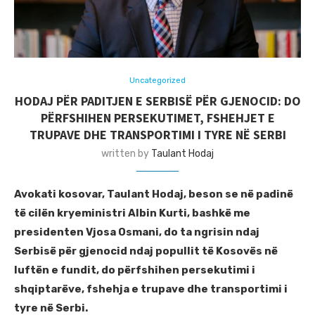
Uncategorized
HODAJ PËR PADITJEN E SERBISË PËR GJENOCID: DO
PËRFSHIHEN PERSEKUTIMET, FSHEHJET E
TRUPAVE DHE TRANSPORTIMI I TYRE NË SERBI
written by
Taulant Hodaj
Avokati kosovar, Taulant Hodaj, beson se në padinë
të cilën kryeministri Albin Kurti, bashkë me
presidenten Vjosa Osmani, do ta ngrisin ndaj
Serbisë për gjenocid ndaj popullit të Kosovës në
luftën e fundit, do përfshihen persekutimi i
shqiptarëve, fshehja e trupave dhe transportimi i
tyre në Serbi.