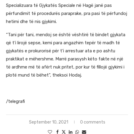
Specializuara të Gjykatës Speciale në Hagë janë pas
përfundimit të procedurës paraprake, pra pasi të përfundoj
hetimi dhe të nis gjykimi.
“Tani për tani, mendoj se është vështirë të bindet gjykata
që t’i lirojë sepse, kemi para angazhim tepër të madh të
gjykatës e prokurorisë për t’i arrestuar ata e po ashtu
praktikat e mëhershme. Marrë parasysh këto fakte në një
të ardhme më të afërt nuk pritet, por kur të fillojë gjykimi i
plotë mund të bëhet”, theksoi Hodaj.
/telegrafi
September 10, 2021
0 comments