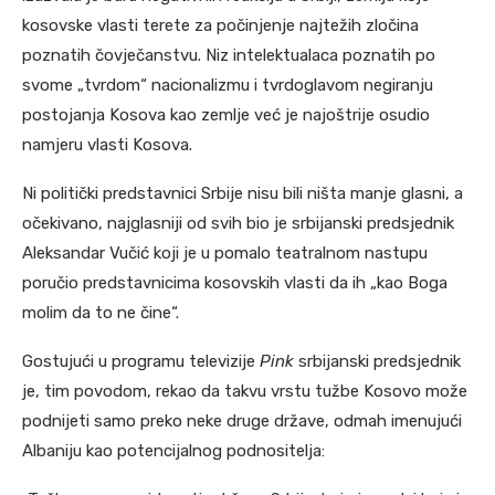
kosovske vlasti terete za počinjenje najtežih zločina
poznatih čovječanstvu. Niz intelektualaca poznatih po
svome „tvrdom“ nacionalizmu i tvrdoglavom negiranju
postojanja Kosova kao zemlje već je najoštrije osudio
namjeru vlasti Kosova.
Ni politički predstavnici Srbije nisu bili ništa manje glasni, a
očekivano, najglasniji od svih bio je srbijanski predsjednik
Aleksandar Vučić koji je u pomalo teatralnom nastupu
poručio predstavnicima kosovskih vlasti da ih „kao Boga
molim da to ne čine“.
Gostujući u programu televizije
Pink
srbijanski predsjednik
je, tim povodom, rekao da takvu vrstu tužbe Kosovo može
podnijeti samo preko neke druge države, odmah imenujući
Albaniju kao potencijalnog podnositelja: